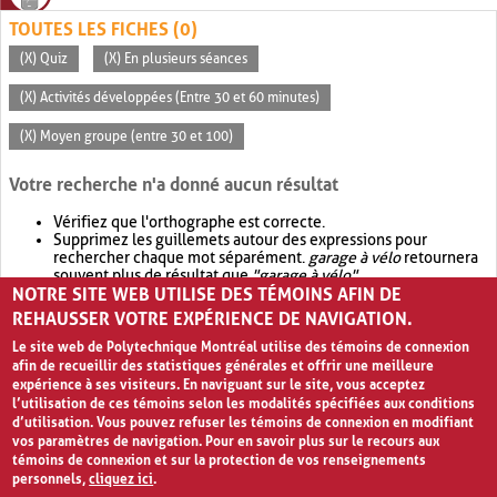
TOUTES LES FICHES (0)
(X) Quiz
(X) En plusieurs séances
(X) Activités développées (Entre 30 et 60 minutes)
(X) Moyen groupe (entre 30 et 100)
Votre recherche n'a donné aucun résultat
Vérifiez que l'orthographe est correcte.
Supprimez les guillemets autour des expressions pour
rechercher chaque mot séparément.
garage à vélo
retournera
souvent plus de résultat que
"garage à vélo"
.
NOTRE SITE WEB UTILISE DES TÉMOINS AFIN DE
Envisagez d'élargir votre recherche avec
OR
.
garage OR vélo
retournera souvent plus de résultat que
garage à vélo
.
REHAUSSER VOTRE EXPÉRIENCE DE NAVIGATION.
Le site web de Polytechnique Montréal utilise des témoins de connexion
afin de recueillir des statistiques générales et offrir une meilleure
expérience à ses visiteurs. En naviguant sur le site, vous acceptez
l’utilisation de ces témoins selon les modalités spécifiées aux conditions
d’utilisation. Vous pouvez refuser les témoins de connexion en modifiant
vos paramètres de navigation. Pour en savoir plus sur le recours aux
témoins de connexion et sur la protection de vos renseignements
personnels,
cliquez ici
.
Avis de confidentialité et conditions d’utilisation