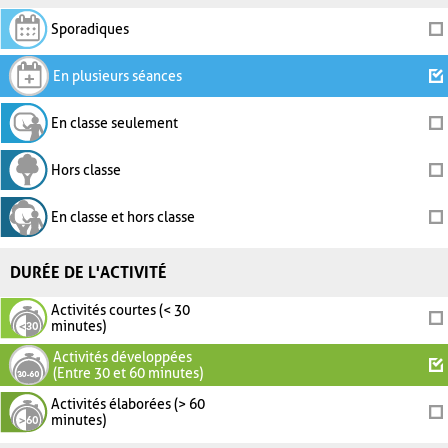
Sporadiques
En plusieurs séances
En classe seulement
Hors classe
En classe et hors classe
DURÉE DE L'ACTIVITÉ
Activités courtes (< 30
minutes)
Activités développées
(Entre 30 et 60 minutes)
Activités élaborées (> 60
minutes)