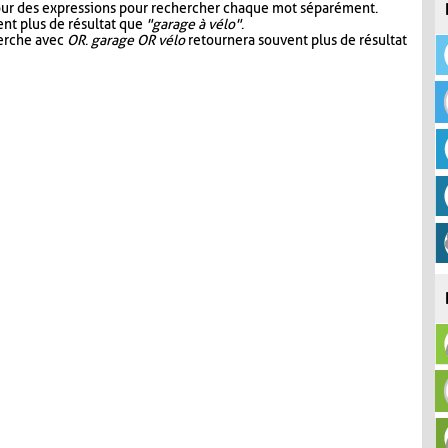
our des expressions pour rechercher chaque mot séparément.
nt plus de résultat que
"garage à vélo"
.
herche avec
OR
.
garage OR vélo
retournera souvent plus de résultat