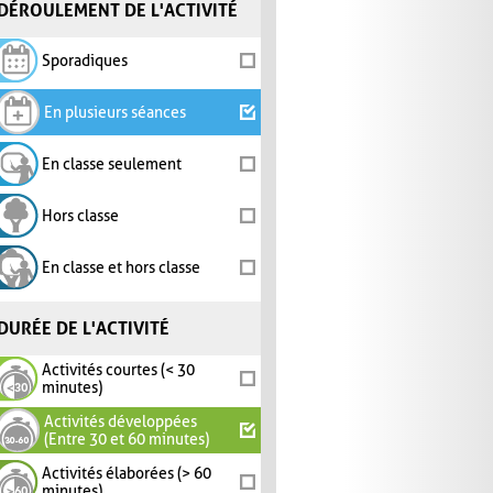
DÉROULEMENT DE L'ACTIVITÉ
Sporadiques
En plusieurs séances
En classe seulement
Hors classe
En classe et hors classe
DURÉE DE L'ACTIVITÉ
Activités courtes (< 30
minutes)
Activités développées
(Entre 30 et 60 minutes)
Activités élaborées (> 60
minutes)