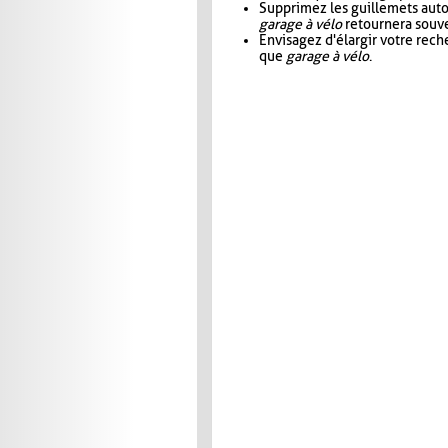
Supprimez les guillemets aut
garage à vélo
retournera souve
Envisagez d'élargir votre rec
que
garage à vélo
.