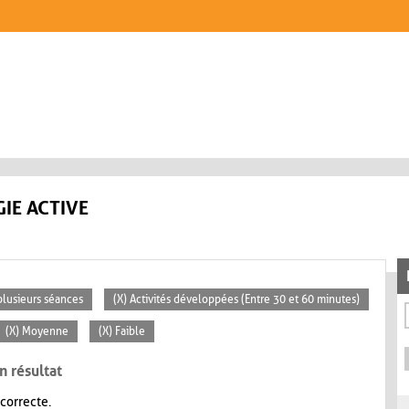
IE ACTIVE
plusieurs séances
(X) Activités développées (Entre 30 et 60 minutes)
(X) Moyenne
(X) Faible
n résultat
 correcte.