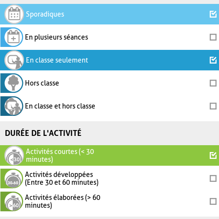
Sporadiques
En plusieurs séances
En classe seulement
Hors classe
En classe et hors classe
DURÉE DE L'ACTIVITÉ
Activités courtes (< 30
minutes)
Activités développées
(Entre 30 et 60 minutes)
Activités élaborées (> 60
minutes)