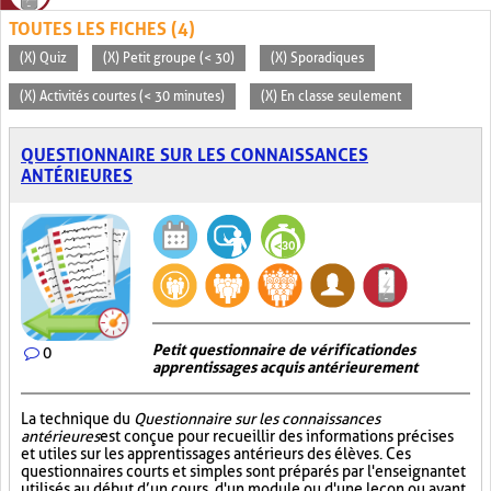
TOUTES LES FICHES (4)
(X) Quiz
(X) Petit groupe (< 30)
(X) Sporadiques
(X) Activités courtes (< 30 minutes)
(X) En classe seulement
QUESTIONNAIRE SUR LES CONNAISSANCES
ANTÉRIEURES
Petit questionnaire de vérification des
0
apprentissages acquis antérieurement
La technique du
Questionnaire sur les connaissances
antérieures
est conçue pour recueillir des informations précises
et utiles sur les apprentissages antérieurs des élèves. Ces
questionnaires courts et simples sont préparés par l'enseignant et
utilisés au début d’un cours, d'un module ou d'une leçon ou avant