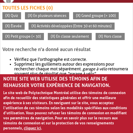
TOUTES LES FICHES (0)
(X) Quiz
(X) En plusieurs séances
(X) Grand groupe (> 100)
(X) Élevée
(X) Activités développées (Entre 30 et 60 minutes)
(X) Petit groupe (< 30)
(X) En classe seulement
(X) Hors classe
Votre recherche n'a donné aucun résultat
Vérifiez que l'orthographe est correcte.
Supprimez les guillemets autour des expressions pour
rechercher chaque mot séparément.
garage à vélo
retournera
souvent plus de résultat que
"garage à vélo"
.
NOTRE SITE WEB UTILISE DES TÉMOINS AFIN DE
Envisagez d'élargir votre recherche avec
OR
.
garage OR vélo
retournera souvent plus de résultat que
garage à vélo
.
REHAUSSER VOTRE EXPÉRIENCE DE NAVIGATION.
Le site web de Polytechnique Montréal utilise des témoins de connexion
afin de recueillir des statistiques générales et offrir une meilleure
expérience à ses visiteurs. En naviguant sur le site, vous acceptez
l’utilisation de ces témoins selon les modalités spécifiées aux conditions
d’utilisation. Vous pouvez refuser les témoins de connexion en modifiant
vos paramètres de navigation. Pour en savoir plus sur le recours aux
témoins de connexion et sur la protection de vos renseignements
personnels,
cliquez ici
.
Avis de confidentialité et conditions d’utilisation