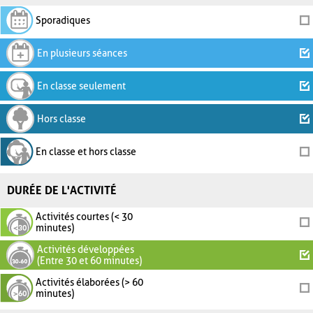
Sporadiques
En plusieurs séances
En classe seulement
Hors classe
En classe et hors classe
DURÉE DE L'ACTIVITÉ
Activités courtes (< 30
minutes)
Activités développées
(Entre 30 et 60 minutes)
Activités élaborées (> 60
minutes)