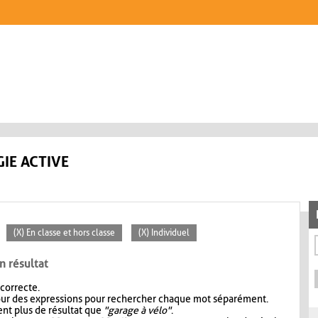
IE ACTIVE
(X) En classe et hors classe
(X) Individuel
n résultat
 correcte.
our des expressions pour rechercher chaque mot séparément.
nt plus de résultat que
"garage à vélo"
.