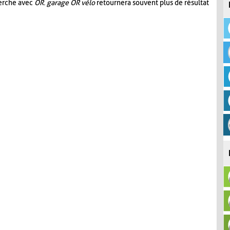
herche avec
OR
.
garage OR vélo
retournera souvent plus de résultat