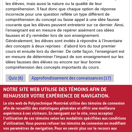
les élèves, mais aussi la nature ou la qualité de leur
compréhension. Il faut donc que chaque option de réponse
incorrecte pour une question reflète un type différent de
compréhension du concept ou fasse appel à une idée fausse
courante que les élèves peuvent entretenir sur ce dernier. Ainsi,
l’enseignant est en mesure de repérer aisément ces idées
fausses et d’y remédier lors de son enseignement.
Généralement, les élèves sont invités à répondre à l’
Inventaire
des concepts
à deux reprises : d’abord lors du tout premier
cours et ensuite lors du dernier. De cette façon, l’enseignant est
en mesure de déterminer l’impact de son enseignement sur les
idées fausses des élèves ou encore sur leur bonne
compréhension des concepts importants du cours.
Quiz (6)
Approfondissement des connaissances (17)
Évolution des apprentissages (2)
NOTRE SITE WEB UTILISE DES TÉMOINS AFIN DE
REHAUSSER VOTRE EXPÉRIENCE DE NAVIGATION.
Le site web de Polytechnique Montréal utilise des témoins de connexion
afin de recueillir des statistiques générales et offrir une meilleure
expérience à ses visiteurs. En naviguant sur le site, vous acceptez
l’utilisation de ces témoins selon les modalités spécifiées aux conditions
d’utilisation. Vous pouvez refuser les témoins de connexion en modifiant
vos paramètres de navigation. Pour en savoir plus sur le recours aux