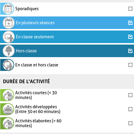
Sporadiques
En plusieurs séances
En classe seulement
Hors classe
En classe et hors classe
DURÉE DE L'ACTIVITÉ
Activités courtes (< 30
minutes)
Activités développées
(Entre 30 et 60 minutes)
Activités élaborées (> 60
minutes)