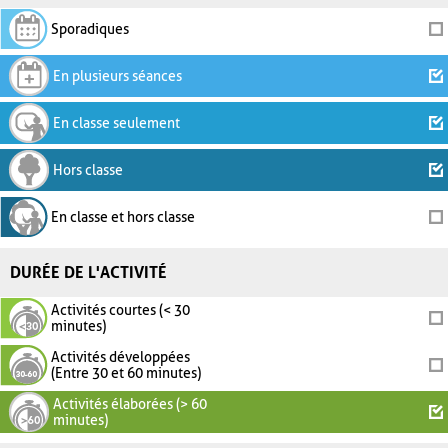
Sporadiques
En plusieurs séances
En classe seulement
Hors classe
En classe et hors classe
DURÉE DE L'ACTIVITÉ
Activités courtes (< 30
minutes)
Activités développées
(Entre 30 et 60 minutes)
Activités élaborées (> 60
minutes)