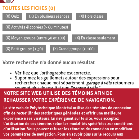
TOUTES LES FICHES (0)
(X) Quiz
(X) En plusieurs séances
(X) Hors classe
(X) Activités élaborées (> 60 minutes)
(X) Moyen groupe (entre 30 et 100)
(X) En classe seulement
(X) Petit groupe (< 30)
(X) Grand groupe (> 100)
Votre recherche n'a donné aucun résultat
Vérifiez que l'orthographe est correcte.
Supprimez les guillemets autour des expressions pour
rechercher chaque mot séparément.
garage à vélo
retournera
souvent plus de résultat que
"garage à vélo"
.
NOTRE SITE WEB UTILISE DES TÉMOINS AFIN DE
Envisagez d'élargir votre recherche avec
OR
.
garage OR vélo
retournera souvent plus de résultat que
garage à vélo
.
REHAUSSER VOTRE EXPÉRIENCE DE NAVIGATION.
Le site web de Polytechnique Montréal utilise des témoins de connexion
afin de recueillir des statistiques générales et offrir une meilleure
expérience à ses visiteurs. En naviguant sur le site, vous acceptez
l’utilisation de ces témoins selon les modalités spécifiées aux conditions
d’utilisation. Vous pouvez refuser les témoins de connexion en modifiant
vos paramètres de navigation. Pour en savoir plus sur le recours aux