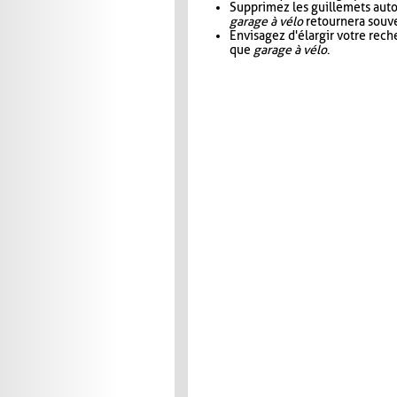
Supprimez les guillemets aut
garage à vélo
retournera souve
Envisagez d'élargir votre rec
que
garage à vélo
.