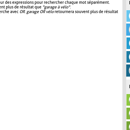
our des expressions pour rechercher chaque mot séparément.
nt plus de résultat que
"garage à vélo"
.
herche avec
OR
.
garage OR vélo
retournera souvent plus de résultat