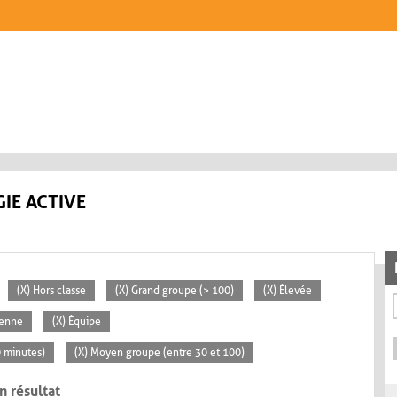
IE ACTIVE
(X) Hors classe
(X) Grand groupe (> 100)
(X) Élevée
yenne
(X) Équipe
0 minutes)
(X) Moyen groupe (entre 30 et 100)
n résultat