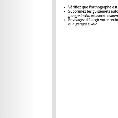
Vérifiez que l'orthographe est
Supprimez les guillemets aut
garage à vélo
retournera souve
Envisagez d'élargir votre rec
que
garage à vélo
.