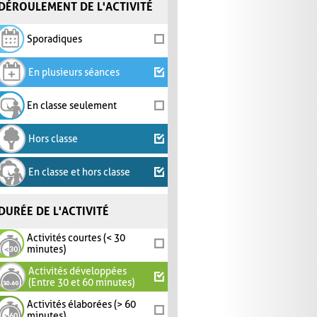
DÉROULEMENT DE L'ACTIVITÉ
Sporadiques
En plusieurs séances
En classe seulement
Hors classe
En classe et hors classe
DURÉE DE L'ACTIVITÉ
Activités courtes (< 30
minutes)
Activités développées
(Entre 30 et 60 minutes)
Activités élaborées (> 60
minutes)