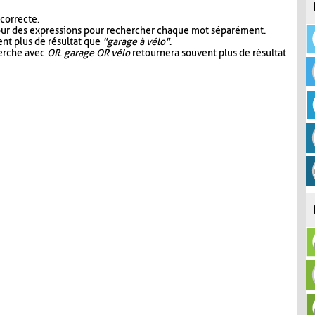
 correcte.
our des expressions pour rechercher chaque mot séparément.
nt plus de résultat que
"garage à vélo"
.
herche avec
OR
.
garage OR vélo
retournera souvent plus de résultat