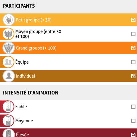
PARTICIPANTS
Petit groupe (< 30)
Moyen groupe (entre 30
et 100)
Grand groupe (> 100)
Équipe
Individuel
INTENSITÉ D'ANIMATION
Faible
Moyenne
Élevée