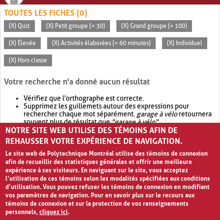
TOUTES LES FICHES (0)
(X) Quiz
(X) Petit groupe (< 30)
(X) Grand groupe (> 100)
(X) Élevée
(X) Activités élaborées (> 60 minutes)
(X) Individuel
(X) Hors classe
Votre recherche n'a donné aucun résultat
Vérifiez que l'orthographe est correcte.
Supprimez les guillemets autour des expressions pour
rechercher chaque mot séparément.
garage à vélo
retournera
souvent plus de résultat que
"garage à vélo"
.
NOTRE SITE WEB UTILISE DES TÉMOINS AFIN DE
Envisagez d'élargir votre recherche avec
OR
.
garage OR vélo
retournera souvent plus de résultat que
garage à vélo
.
REHAUSSER VOTRE EXPÉRIENCE DE NAVIGATION.
Le site web de Polytechnique Montréal utilise des témoins de connexion
afin de recueillir des statistiques générales et offrir une meilleure
expérience à ses visiteurs. En naviguant sur le site, vous acceptez
l’utilisation de ces témoins selon les modalités spécifiées aux conditions
d’utilisation. Vous pouvez refuser les témoins de connexion en modifiant
vos paramètres de navigation. Pour en savoir plus sur le recours aux
témoins de connexion et sur la protection de vos renseignements
personnels,
cliquez ici
.
Avis de confidentialité et conditions d’utilisation