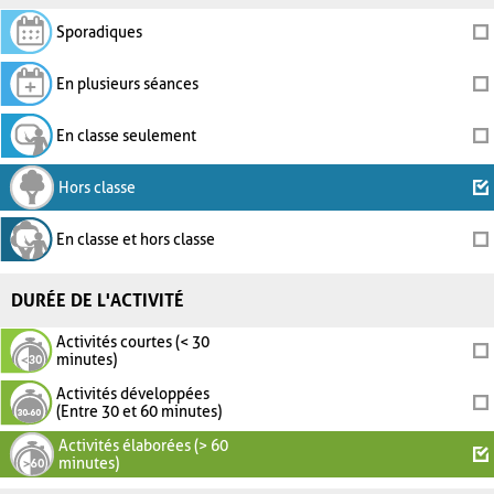
Sporadiques
En plusieurs séances
En classe seulement
Hors classe
En classe et hors classe
DURÉE DE L'ACTIVITÉ
Activités courtes (< 30
minutes)
Activités développées
(Entre 30 et 60 minutes)
Activités élaborées (> 60
minutes)