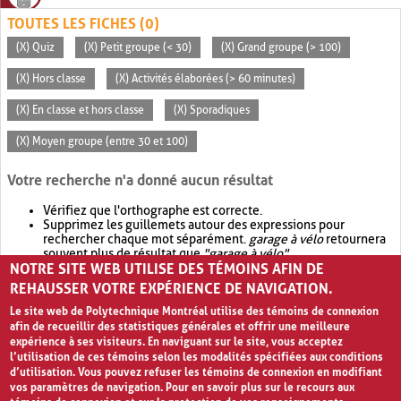
TOUTES LES FICHES (0)
(X) Quiz
(X) Petit groupe (< 30)
(X) Grand groupe (> 100)
(X) Hors classe
(X) Activités élaborées (> 60 minutes)
(X) En classe et hors classe
(X) Sporadiques
(X) Moyen groupe (entre 30 et 100)
Votre recherche n'a donné aucun résultat
Vérifiez que l'orthographe est correcte.
Supprimez les guillemets autour des expressions pour
rechercher chaque mot séparément.
garage à vélo
retournera
souvent plus de résultat que
"garage à vélo"
.
NOTRE SITE WEB UTILISE DES TÉMOINS AFIN DE
Envisagez d'élargir votre recherche avec
OR
.
garage OR vélo
retournera souvent plus de résultat que
garage à vélo
.
REHAUSSER VOTRE EXPÉRIENCE DE NAVIGATION.
Le site web de Polytechnique Montréal utilise des témoins de connexion
afin de recueillir des statistiques générales et offrir une meilleure
expérience à ses visiteurs. En naviguant sur le site, vous acceptez
l’utilisation de ces témoins selon les modalités spécifiées aux conditions
d’utilisation. Vous pouvez refuser les témoins de connexion en modifiant
vos paramètres de navigation. Pour en savoir plus sur le recours aux