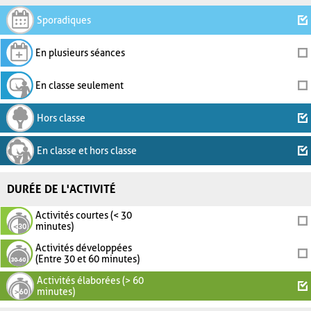
Sporadiques
En plusieurs séances
En classe seulement
Hors classe
En classe et hors classe
DURÉE DE L'ACTIVITÉ
Activités courtes (< 30
minutes)
Activités développées
(Entre 30 et 60 minutes)
Activités élaborées (> 60
minutes)