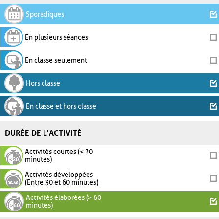
Sporadiques
En plusieurs séances
En classe seulement
Hors classe
En classe et hors classe
DURÉE DE L'ACTIVITÉ
Activités courtes (< 30
minutes)
Activités développées
(Entre 30 et 60 minutes)
Activités élaborées (> 60
minutes)