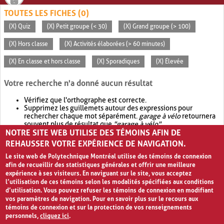
TOUTES LES FICHES (0)
(X) Quiz
(X) Petit groupe (< 30)
(X) Grand groupe (> 100)
(X) Hors classe
(X) Activités élaborées (> 60 minutes)
(X) En classe et hors classe
(X) Sporadiques
(X) Élevée
Votre recherche n'a donné aucun résultat
Vérifiez que l'orthographe est correcte.
Supprimez les guillemets autour des expressions pour
rechercher chaque mot séparément.
garage à vélo
retournera
souvent plus de résultat que
"garage à vélo"
.
NOTRE SITE WEB UTILISE DES TÉMOINS AFIN DE
Envisagez d'élargir votre recherche avec
OR
.
garage OR vélo
retournera souvent plus de résultat que
garage à vélo
.
REHAUSSER VOTRE EXPÉRIENCE DE NAVIGATION.
Le site web de Polytechnique Montréal utilise des témoins de connexion
afin de recueillir des statistiques générales et offrir une meilleure
expérience à ses visiteurs. En naviguant sur le site, vous acceptez
l’utilisation de ces témoins selon les modalités spécifiées aux conditions
d’utilisation. Vous pouvez refuser les témoins de connexion en modifiant
vos paramètres de navigation. Pour en savoir plus sur le recours aux
témoins de connexion et sur la protection de vos renseignements
personnels,
cliquez ici
.
Avis de confidentialité et conditions d’utilisation