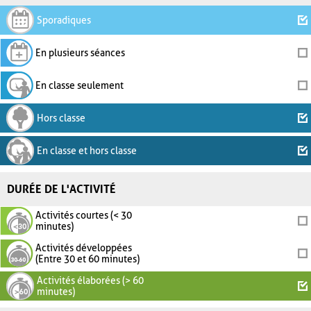
Sporadiques
En plusieurs séances
En classe seulement
Hors classe
En classe et hors classe
DURÉE DE L'ACTIVITÉ
Activités courtes (< 30
minutes)
Activités développées
(Entre 30 et 60 minutes)
Activités élaborées (> 60
minutes)