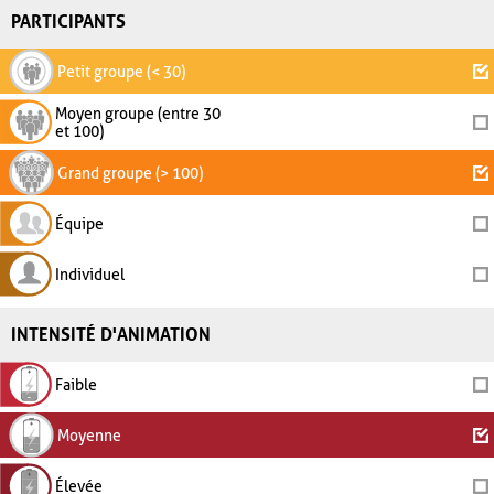
PARTICIPANTS
Petit groupe (< 30)
Moyen groupe (entre 30
et 100)
Grand groupe (> 100)
Équipe
Individuel
INTENSITÉ D'ANIMATION
Faible
Moyenne
Élevée