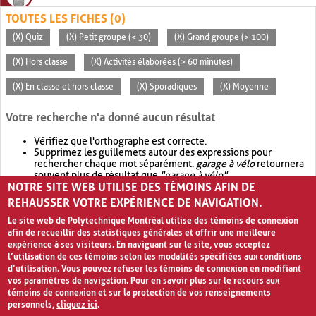
TOUTES LES FICHES (0)
(X) Quiz
(X) Petit groupe (< 30)
(X) Grand groupe (> 100)
(X) Hors classe
(X) Activités élaborées (> 60 minutes)
(X) En classe et hors classe
(X) Sporadiques
(X) Moyenne
Votre recherche n'a donné aucun résultat
Vérifiez que l'orthographe est correcte.
Supprimez les guillemets autour des expressions pour
rechercher chaque mot séparément.
garage à vélo
retournera
souvent plus de résultat que
"garage à vélo"
.
NOTRE SITE WEB UTILISE DES TÉMOINS AFIN DE
Envisagez d'élargir votre recherche avec
OR
.
garage OR vélo
retournera souvent plus de résultat que
garage à vélo
.
REHAUSSER VOTRE EXPÉRIENCE DE NAVIGATION.
Le site web de Polytechnique Montréal utilise des témoins de connexion
afin de recueillir des statistiques générales et offrir une meilleure
expérience à ses visiteurs. En naviguant sur le site, vous acceptez
l’utilisation de ces témoins selon les modalités spécifiées aux conditions
d’utilisation. Vous pouvez refuser les témoins de connexion en modifiant
vos paramètres de navigation. Pour en savoir plus sur le recours aux
témoins de connexion et sur la protection de vos renseignements
personnels,
cliquez ici
.
Avis de confidentialité et conditions d’utilisation