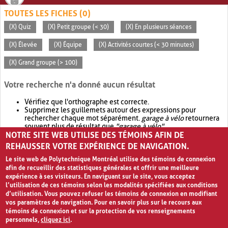
TOUTES LES FICHES (0)
(X) Quiz
(X) Petit groupe (< 30)
(X) En plusieurs séances
(X) Élevée
(X) Équipe
(X) Activités courtes (< 30 minutes)
(X) Grand groupe (> 100)
Votre recherche n'a donné aucun résultat
Vérifiez que l'orthographe est correcte.
Supprimez les guillemets autour des expressions pour
rechercher chaque mot séparément.
garage à vélo
retournera
souvent plus de résultat que
"garage à vélo"
.
NOTRE SITE WEB UTILISE DES TÉMOINS AFIN DE
Envisagez d'élargir votre recherche avec
OR
.
garage OR vélo
retournera souvent plus de résultat que
garage à vélo
.
REHAUSSER VOTRE EXPÉRIENCE DE NAVIGATION.
Le site web de Polytechnique Montréal utilise des témoins de connexion
afin de recueillir des statistiques générales et offrir une meilleure
expérience à ses visiteurs. En naviguant sur le site, vous acceptez
l’utilisation de ces témoins selon les modalités spécifiées aux conditions
d’utilisation. Vous pouvez refuser les témoins de connexion en modifiant
vos paramètres de navigation. Pour en savoir plus sur le recours aux
témoins de connexion et sur la protection de vos renseignements
personnels,
cliquez ici
.
Avis de confidentialité et conditions d’utilisation