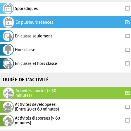
Sporadiques
En plusieurs séances
En classe seulement
Hors classe
En classe et hors classe
DURÉE DE L'ACTIVITÉ
Activités courtes (< 30
minutes)
Activités développées
(Entre 30 et 60 minutes)
Activités élaborées (> 60
minutes)