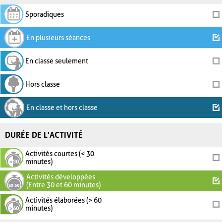
Sporadiques
En plusieurs séances
En classe seulement
Hors classe
En classe et hors classe
DURÉE DE L'ACTIVITÉ
Activités courtes (< 30
minutes)
Activités développées
(Entre 30 et 60 minutes)
Activités élaborées (> 60
minutes)