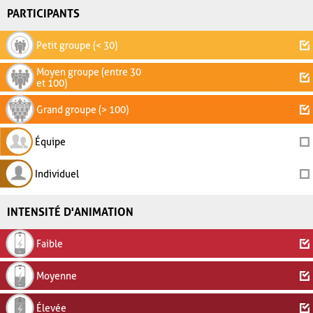
PARTICIPANTS
Petit groupe (< 30)
Moyen groupe (entre 30
et 100)
Grand groupe (> 100)
Équipe
Individuel
INTENSITÉ D'ANIMATION
Faible
Moyenne
Élevée