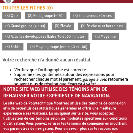
TOUTES LES FICHES (0)
(X) Quiz
(X) Petit groupe (< 30)
(X) En plusieurs séances
(X) Grand groupe (> 100)
(X) Élevée
(X) En classe et hors classe
(X) Activités développées (Entre 30 et 60 minutes)
(X) Moyenne
(X) Faible
(X) Moyen groupe (entre 30 et 100)
Votre recherche n'a donné aucun résultat
Vérifiez que l'orthographe est correcte.
Supprimez les guillemets autour des expressions pour
rechercher chaque mot séparément.
garage à vélo
retournera
souvent plus de résultat que
"garage à vélo"
.
NOTRE SITE WEB UTILISE DES TÉMOINS AFIN DE
Envisagez d'élargir votre recherche avec
OR
.
garage OR vélo
retournera souvent plus de résultat que
garage à vélo
.
REHAUSSER VOTRE EXPÉRIENCE DE NAVIGATION.
Le site web de Polytechnique Montréal utilise des témoins de connexion
afin de recueillir des statistiques générales et offrir une meilleure
expérience à ses visiteurs. En naviguant sur le site, vous acceptez
l’utilisation de ces témoins selon les modalités spécifiées aux conditions
d’utilisation. Vous pouvez refuser les témoins de connexion en modifiant
vos paramètres de navigation. Pour en savoir plus sur le recours aux