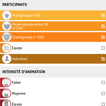
PARTICIPANTS
Petit groupe (< 30)
Moyen groupe (entre 30
et 100)
Grand groupe (> 100)
Équipe
Individuel
INTENSITÉ D'ANIMATION
Faible
Moyenne
Élevée