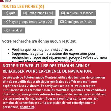
TOUTES LES FICHES (0)
(X) Quiz
(X) Petit groupe (< 30)
(X) En plusieurs séances
(X) Moyen groupe (entre 30 et 100)
(X) Grand groupe (> 100)
(X) Individuel
Votre recherche n'a donné aucun résultat
Vérifiez que l'orthographe est correcte.
Supprimez les guillemets autour des expressions pour
rechercher chaque mot séparément.
garage à vélo
retournera
souvent plus de résultat que
"garage à vélo"
.
NOTRE SITE WEB UTILISE DES TÉMOINS AFIN DE
Envisagez d'élargir votre recherche avec
OR
.
garage OR vélo
retournera souvent plus de résultat que
garage à vélo
.
REHAUSSER VOTRE EXPÉRIENCE DE NAVIGATION.
Le site web de Polytechnique Montréal utilise des témoins de connexion
afin de recueillir des statistiques générales et offrir une meilleure
expérience à ses visiteurs. En naviguant sur le site, vous acceptez
l’utilisation de ces témoins selon les modalités spécifiées aux conditions
d’utilisation. Vous pouvez refuser les témoins de connexion en modifiant
vos paramètres de navigation. Pour en savoir plus sur le recours aux
témoins de connexion et sur la protection de vos renseignements
personnels,
cliquez ici
.
Avis de confidentialité et conditions d’utilisation