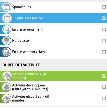
Sporadiques
En plusieurs séances
En classe seulement
Hors classe
En classe et hors classe
DURÉE DE L'ACTIVITÉ
Activités courtes (< 30
minutes)
Activités développées
(Entre 30 et 60 minutes)
Activités élaborées (> 60
minutes)