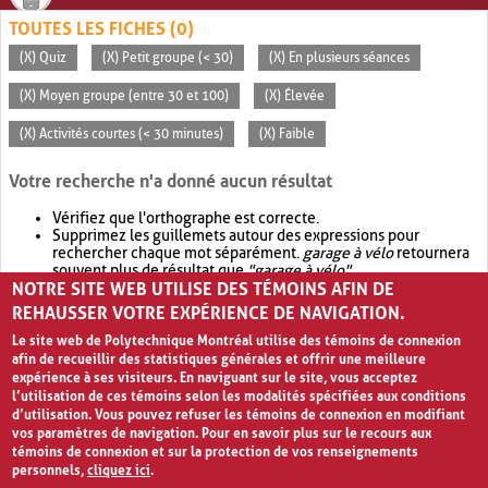
TOUTES LES FICHES (0)
(X) Quiz
(X) Petit groupe (< 30)
(X) En plusieurs séances
(X) Moyen groupe (entre 30 et 100)
(X) Élevée
(X) Activités courtes (< 30 minutes)
(X) Faible
Votre recherche n'a donné aucun résultat
Vérifiez que l'orthographe est correcte.
Supprimez les guillemets autour des expressions pour
rechercher chaque mot séparément.
garage à vélo
retournera
souvent plus de résultat que
"garage à vélo"
.
NOTRE SITE WEB UTILISE DES TÉMOINS AFIN DE
Envisagez d'élargir votre recherche avec
OR
.
garage OR vélo
retournera souvent plus de résultat que
garage à vélo
.
REHAUSSER VOTRE EXPÉRIENCE DE NAVIGATION.
Le site web de Polytechnique Montréal utilise des témoins de connexion
afin de recueillir des statistiques générales et offrir une meilleure
expérience à ses visiteurs. En naviguant sur le site, vous acceptez
l’utilisation de ces témoins selon les modalités spécifiées aux conditions
d’utilisation. Vous pouvez refuser les témoins de connexion en modifiant
vos paramètres de navigation. Pour en savoir plus sur le recours aux
témoins de connexion et sur la protection de vos renseignements
personnels,
cliquez ici
.
Avis de confidentialité et conditions d’utilisation