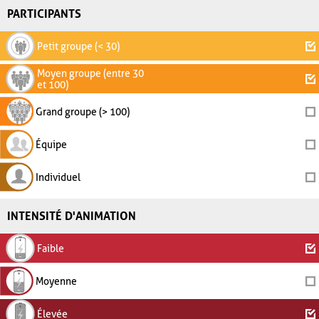
PARTICIPANTS
Petit groupe (< 30)
Moyen groupe (entre 30
et 100)
Grand groupe (> 100)
Équipe
Individuel
INTENSITÉ D'ANIMATION
Faible
Moyenne
Élevée