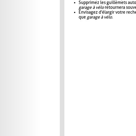
Supprimez les guillemets aut
garage à vélo
retournera souve
Envisagez d'élargir votre rec
que
garage à vélo
.