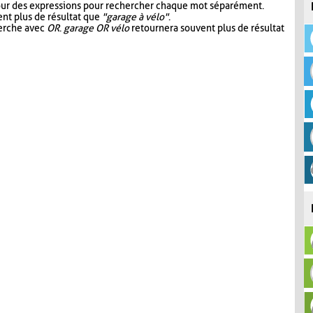
our des expressions pour rechercher chaque mot séparément.
nt plus de résultat que
"garage à vélo"
.
herche avec
OR
.
garage OR vélo
retournera souvent plus de résultat