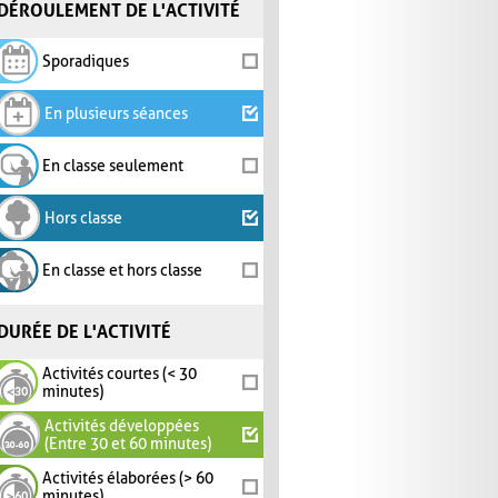
DÉROULEMENT DE L'ACTIVITÉ
Sporadiques
En plusieurs séances
En classe seulement
Hors classe
En classe et hors classe
DURÉE DE L'ACTIVITÉ
Activités courtes (< 30
minutes)
Activités développées
(Entre 30 et 60 minutes)
Activités élaborées (> 60
minutes)