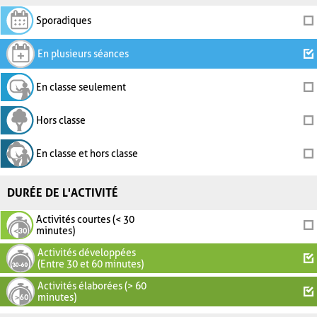
Sporadiques
En plusieurs séances
En classe seulement
Hors classe
En classe et hors classe
DURÉE DE L'ACTIVITÉ
Activités courtes (< 30
minutes)
Activités développées
(Entre 30 et 60 minutes)
Activités élaborées (> 60
minutes)