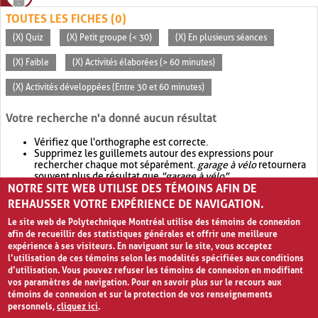
TOUTES LES FICHES (0)
(X) Quiz
(X) Petit groupe (< 30)
(X) En plusieurs séances
(X) Faible
(X) Activités élaborées (> 60 minutes)
(X) Activités développées (Entre 30 et 60 minutes)
Votre recherche n'a donné aucun résultat
Vérifiez que l'orthographe est correcte.
Supprimez les guillemets autour des expressions pour
rechercher chaque mot séparément.
garage à vélo
retournera
souvent plus de résultat que
"garage à vélo"
.
NOTRE SITE WEB UTILISE DES TÉMOINS AFIN DE
Envisagez d'élargir votre recherche avec
OR
.
garage OR vélo
retournera souvent plus de résultat que
garage à vélo
.
REHAUSSER VOTRE EXPÉRIENCE DE NAVIGATION.
Le site web de Polytechnique Montréal utilise des témoins de connexion
afin de recueillir des statistiques générales et offrir une meilleure
expérience à ses visiteurs. En naviguant sur le site, vous acceptez
l’utilisation de ces témoins selon les modalités spécifiées aux conditions
d’utilisation. Vous pouvez refuser les témoins de connexion en modifiant
vos paramètres de navigation. Pour en savoir plus sur le recours aux
témoins de connexion et sur la protection de vos renseignements
personnels,
cliquez ici
.
Avis de confidentialité et conditions d’utilisation