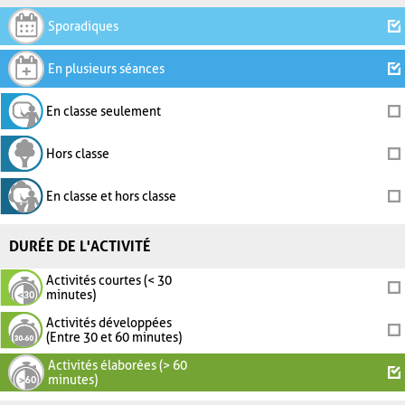
Sporadiques
En plusieurs séances
En classe seulement
Hors classe
En classe et hors classe
DURÉE DE L'ACTIVITÉ
Activités courtes (< 30
minutes)
Activités développées
(Entre 30 et 60 minutes)
Activités élaborées (> 60
minutes)