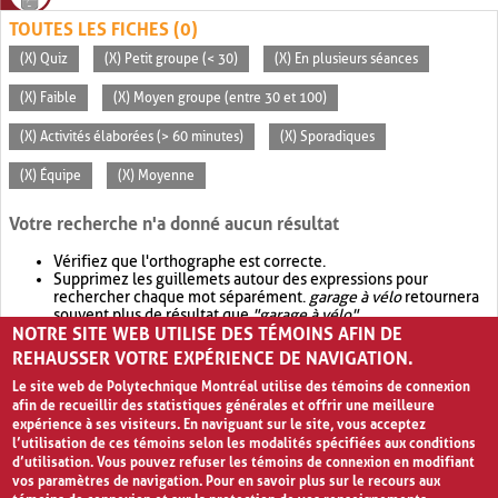
TOUTES LES FICHES (0)
(X) Quiz
(X) Petit groupe (< 30)
(X) En plusieurs séances
(X) Faible
(X) Moyen groupe (entre 30 et 100)
(X) Activités élaborées (> 60 minutes)
(X) Sporadiques
(X) Équipe
(X) Moyenne
Votre recherche n'a donné aucun résultat
Vérifiez que l'orthographe est correcte.
Supprimez les guillemets autour des expressions pour
rechercher chaque mot séparément.
garage à vélo
retournera
souvent plus de résultat que
"garage à vélo"
.
NOTRE SITE WEB UTILISE DES TÉMOINS AFIN DE
Envisagez d'élargir votre recherche avec
OR
.
garage OR vélo
retournera souvent plus de résultat que
garage à vélo
.
REHAUSSER VOTRE EXPÉRIENCE DE NAVIGATION.
Le site web de Polytechnique Montréal utilise des témoins de connexion
afin de recueillir des statistiques générales et offrir une meilleure
expérience à ses visiteurs. En naviguant sur le site, vous acceptez
l’utilisation de ces témoins selon les modalités spécifiées aux conditions
d’utilisation. Vous pouvez refuser les témoins de connexion en modifiant
vos paramètres de navigation. Pour en savoir plus sur le recours aux