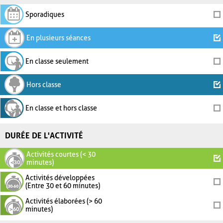
Sporadiques
En plusieurs séances
En classe seulement
Hors classe
En classe et hors classe
DURÉE DE L'ACTIVITÉ
Activités courtes (< 30
minutes)
Activités développées
(Entre 30 et 60 minutes)
Activités élaborées (> 60
minutes)