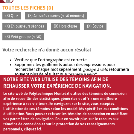
TOUTES LES FICHES (0)
(X) Quiz
(X) Activités courtes (< 30 minutes)
(X) En plusieurs séances
(X) Hors classe
(X) Équipe
(X) Petit groupe (< 30)
Votre recherche n'a donné aucun résultat
Vérifiez que l'orthographe est correcte.
Supprimez les guillemets autour des expressions pour
rechercher chaque mot séparément.
garage à vélo
retournera
souvent plus de résultat que
"garage à vélo"
.
NOTRE SITE WEB UTILISE DES TÉMOINS AFIN DE
Envisagez d'élargir votre recherche avec
OR
.
garage OR vélo
retournera souvent plus de résultat que
garage à vélo
.
REHAUSSER VOTRE EXPÉRIENCE DE NAVIGATION.
Le site web de Polytechnique Montréal utilise des témoins de connexion
afin de recueillir des statistiques générales et offrir une meilleure
expérience à ses visiteurs. En naviguant sur le site, vous acceptez
l’utilisation de ces témoins selon les modalités spécifiées aux conditions
d’utilisation. Vous pouvez refuser les témoins de connexion en modifiant
vos paramètres de navigation. Pour en savoir plus sur le recours aux
témoins de connexion et sur la protection de vos renseignements
personnels,
cliquez ici
.
Avis de confidentialité et conditions d’utilisation