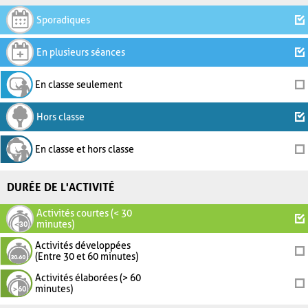
Sporadiques
En plusieurs séances
En classe seulement
Hors classe
En classe et hors classe
DURÉE DE L'ACTIVITÉ
Activités courtes (< 30
minutes)
Activités développées
(Entre 30 et 60 minutes)
Activités élaborées (> 60
minutes)