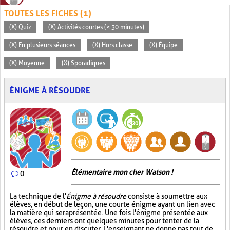
TOUTES LES FICHES (1)
(X) Quiz
(X) Activités courtes (< 30 minutes)
(X) En plusieurs séances
(X) Hors classe
(X) Équipe
(X) Moyenne
(X) Sporadiques
ÉNIGME À RÉSOUDRE
Élémentaire mon cher Watson !
0
La technique de l'
Énigme à résoudre
consiste à soumettre aux
élèves, en début de leçon, une courte énigme ayant un lien avec
la matière qui sera présentée. Une fois l'énigme présentée aux
élèves, ces derniers ont quelques minutes pour tenter de la
résoudre et pour en discuter. L'enseignant ne donne pas tout de