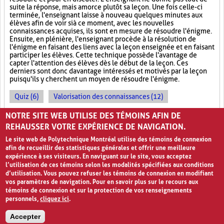
suite la réponse, mais amorce plutôt sa leçon. Une fois celle-ci
terminée, l'enseignant laisse à nouveau quelques minutes aux
élèves afin de voir si à ce moment, avec les nouvelles
connaissances acquises, ils sont en mesure de résoudre l'énigme.
Ensuite, en plénière, l'enseignant procède à la résolution de
l'énigme en faisant des liens avec la leçon enseignée et en faisant
participer les élèves. Cette technique possède l'avantage de
capter l'attention des élèves dès le début de la leçon. Ces
derniers sont donc davantage intéressés et motivés par la leçon
puisqu'ils y cherchent un moyen de résoudre l'énigme.
Quiz (6)
Valorisation des connaissances (12)
Ludification (9)
NOTRE SITE WEB UTILISE DES TÉMOINS AFIN DE
REHAUSSER VOTRE EXPÉRIENCE DE NAVIGATION.
Le site web de Polytechnique Montréal utilise des témoins de connexion
afin de recueillir des statistiques générales et offrir une meilleure
expérience à ses visiteurs. En naviguant sur le site, vous acceptez
l’utilisation de ces témoins selon les modalités spécifiées aux conditions
d’utilisation. Vous pouvez refuser les témoins de connexion en modifiant
vos paramètres de navigation. Pour en savoir plus sur le recours aux
témoins de connexion et sur la protection de vos renseignements
personnels,
cliquez ici
.
Avis de confidentialité et conditions d’utilisation
Accepter