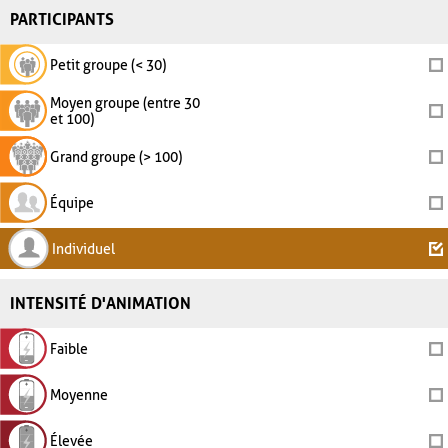
PARTICIPANTS
Petit groupe (< 30)
Moyen groupe (entre 30
et 100)
Grand groupe (> 100)
Équipe
Individuel
INTENSITÉ D'ANIMATION
Faible
Moyenne
Élevée