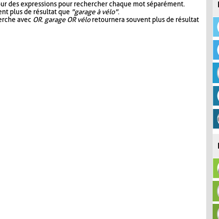
our des expressions pour rechercher chaque mot séparément.
nt plus de résultat que
"garage à vélo"
.
herche avec
OR
.
garage OR vélo
retournera souvent plus de résultat