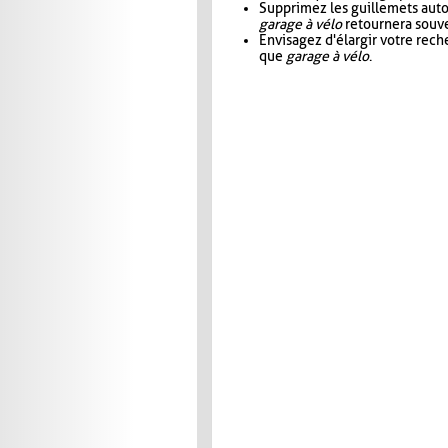
Supprimez les guillemets aut
garage à vélo
retournera souve
Envisagez d'élargir votre rec
que
garage à vélo
.