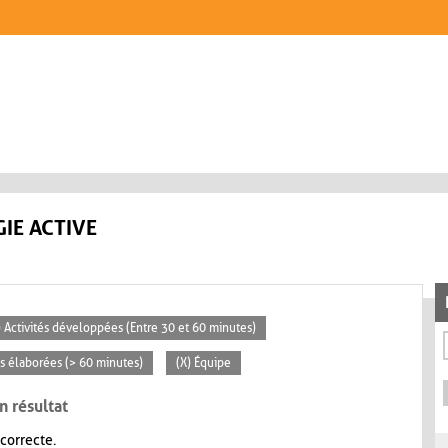
IE ACTIVE
) Activités développées (Entre 30 et 60 minutes)
tés élaborées (> 60 minutes)
(X) Équipe
n résultat
 correcte.