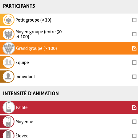
PARTICIPANTS
Petit groupe (< 30)
Moyen groupe (entre 30
et 100)
Grand groupe (> 100)
Équipe
Individuel
INTENSITÉ D'ANIMATION
Faible
Moyenne
Élevée