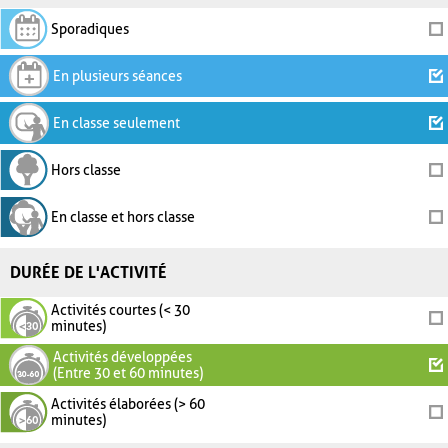
Sporadiques
En plusieurs séances
En classe seulement
Hors classe
En classe et hors classe
DURÉE DE L'ACTIVITÉ
Activités courtes (< 30
minutes)
Activités développées
(Entre 30 et 60 minutes)
Activités élaborées (> 60
minutes)