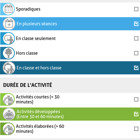
Sporadiques
En plusieurs séances
En classe seulement
Hors classe
En classe et hors classe
DURÉE DE L'ACTIVITÉ
Activités courtes (< 30
minutes)
Activités développées
(Entre 30 et 60 minutes)
Activités élaborées (> 60
minutes)