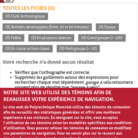
TOUTES LES FICHES (0)
(X) Outil technologique
(X) Activités développées (Entre 30 et 60 minutes)
(X) Équipe
(X) Faible
(X) En plusieurs séances
(X) Grand groupe (> 100)
(X) En classe et hors classe
(X) Petit groupe (< 30)
Votre recherche n'a donné aucun résultat
Vérifiez que l'orthographe est correcte.
Supprimez les guillemets autour des expressions pour
rechercher chaque mot séparément.
garage à vélo
retournera
souvent plus de résultat que
"garage à vélo"
.
NOTRE SITE WEB UTILISE DES TÉMOINS AFIN DE
Envisagez d'élargir votre recherche avec
OR
.
garage OR vélo
retournera souvent plus de résultat que
garage à vélo
.
REHAUSSER VOTRE EXPÉRIENCE DE NAVIGATION.
Le site web de Polytechnique Montréal utilise des témoins de connexion
afin de recueillir des statistiques générales et offrir une meilleure
expérience à ses visiteurs. En naviguant sur le site, vous acceptez
l’utilisation de ces témoins selon les modalités spécifiées aux conditions
d’utilisation. Vous pouvez refuser les témoins de connexion en modifiant
vos paramètres de navigation. Pour en savoir plus sur le recours aux