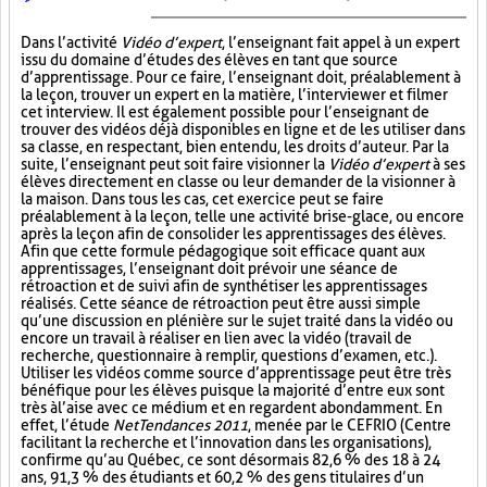
Dans l’activité
Vidéo d’expert
, l’enseignant fait appel à un expert
issu du domaine d’études des élèves en tant que source
d’apprentissage. Pour ce faire, l’enseignant doit, préalablement à
la leçon, trouver un expert en la matière, l’interviewer et filmer
cet interview. Il est également possible pour l’enseignant de
trouver des vidéos déjà disponibles en ligne et de les utiliser dans
sa classe, en respectant, bien entendu, les droits d’auteur. Par la
suite, l’enseignant peut soit faire visionner la
Vidéo d’expert
à ses
élèves directement en classe ou leur demander de la visionner à
la maison. Dans tous les cas, cet exercice peut se faire
préalablement à la leçon, telle une activité brise-glace, ou encore
après la leçon afin de consolider les apprentissages des élèves.
Afin que cette formule pédagogique soit efficace quant aux
apprentissages, l’enseignant doit prévoir une séance de
rétroaction et de suivi afin de synthétiser les apprentissages
réalisés. Cette séance de rétroaction peut être aussi simple
qu’une discussion en plénière sur le sujet traité dans la vidéo ou
encore un travail à réaliser en lien avec la vidéo (travail de
recherche, questionnaire à remplir, questions d’examen, etc.).
Utiliser les vidéos comme source d’apprentissage peut être très
bénéfique pour les élèves puisque la majorité d’entre eux sont
très à l’aise avec ce médium et en regardent abondamment. En
effet, l’étude
NetTendances 2011
, menée par le CEFRIO (Centre
facilitant la recherche et l’innovation dans les organisations),
confirme qu’au Québec, ce sont désormais 82,6 % des 18 à 24
ans, 91,3 % des étudiants et 60,2 % des gens titulaires d’un