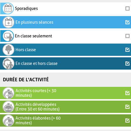
Sporadiques
En plusieurs séances
En classe seulement
Hors classe
En classe et hors classe
DURÉE DE L'ACTIVITÉ
Activités courtes (< 30
minutes)
Activités développées
(Entre 30 et 60 minutes)
Activités élaborées (> 60
minutes)