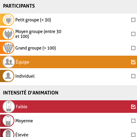
PARTICIPANTS
Petit groupe (< 30)
Moyen groupe (entre 30
et 100)
Grand groupe (> 100)
Équipe
Individuel
INTENSITÉ D'ANIMATION
Faible
Moyenne
Élevée