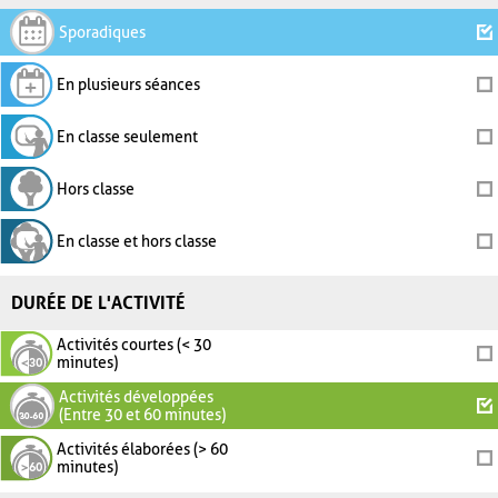
Sporadiques
En plusieurs séances
En classe seulement
Hors classe
En classe et hors classe
DURÉE DE L'ACTIVITÉ
Activités courtes (< 30
minutes)
Activités développées
(Entre 30 et 60 minutes)
Activités élaborées (> 60
minutes)