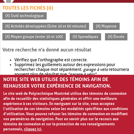
TOUTES LES FICHES (0)
(X) Outil technologique
(X) Activités développées (Entre 30 et 60 minutes)
(X) Moyenne
(X) Moyen groupe (entre 30 et 100)
(X) Sporadiques
(X) Élevée
Votre recherche n'a donné aucun résultat
Vérifiez que l'orthographe est correcte.
Supprimez les guillemets autour des expressions pour
rechercher chaque mot séparément.
garage à vélo
retournera
souvent plus de résultat que
"garage à vélo"
.
NOTRE SITE WEB UTILISE DES TÉMOINS AFIN DE
Envisagez d'élargir votre recherche avec
OR
.
garage OR vélo
retournera souvent plus de résultat que
garage à vélo
.
REHAUSSER VOTRE EXPÉRIENCE DE NAVIGATION.
Le site web de Polytechnique Montréal utilise des témoins de connexion
afin de recueillir des statistiques générales et offrir une meilleure
expérience à ses visiteurs. En naviguant sur le site, vous acceptez
l’utilisation de ces témoins selon les modalités spécifiées aux conditions
d’utilisation. Vous pouvez refuser les témoins de connexion en modifiant
vos paramètres de navigation. Pour en savoir plus sur le recours aux
témoins de connexion et sur la protection de vos renseignements
personnels,
cliquez ici
.
Avis de confidentialité et conditions d’utilisation