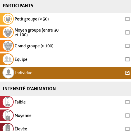
PARTICIPANTS
Petit groupe (< 30)
Moyen groupe (entre 30
et 100)
Grand groupe (> 100)
Équipe
Individuel
INTENSITÉ D'ANIMATION
Faible
Moyenne
Élevée