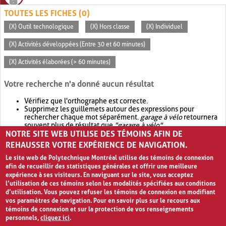
TOUTES LES FICHES (0)
(X) Outil technologique
(X) Hors classe
(X) Individuel
(X) Activités développées (Entre 30 et 60 minutes)
(X) Activités élaborées (> 60 minutes)
Votre recherche n'a donné aucun résultat
Vérifiez que l'orthographe est correcte.
Supprimez les guillemets autour des expressions pour
rechercher chaque mot séparément.
garage à vélo
retournera
souvent plus de résultat que
"garage à vélo"
.
NOTRE SITE WEB UTILISE DES TÉMOINS AFIN DE
Envisagez d'élargir votre recherche avec
OR
.
garage OR vélo
retournera souvent plus de résultat que
garage à vélo
.
REHAUSSER VOTRE EXPÉRIENCE DE NAVIGATION.
Le site web de Polytechnique Montréal utilise des témoins de connexion
afin de recueillir des statistiques générales et offrir une meilleure
expérience à ses visiteurs. En naviguant sur le site, vous acceptez
l’utilisation de ces témoins selon les modalités spécifiées aux conditions
d’utilisation. Vous pouvez refuser les témoins de connexion en modifiant
vos paramètres de navigation. Pour en savoir plus sur le recours aux
témoins de connexion et sur la protection de vos renseignements
personnels,
cliquez ici
.
Avis de confidentialité et conditions d’utilisation