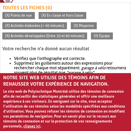
TOUTES LES FICHES (0)
(X) Points de vue
(X) En classe et hors classe
(X) Activités élaborées (> 60 minutes)
(X) Moyenne
(X) Activités développées (Entre 30 et 60 minutes)
(X) Équipe
Votre recherche n'a donné aucun résultat
Vérifiez que l'orthographe est correcte.
Supprimez les guillemets autour des expressions pour
rechercher chaque mot séparément.
garage à vélo
retournera
souvent plus de résultat que
"garage à vélo"
.
NOTRE SITE WEB UTILISE DES TÉMOINS AFIN DE
Envisagez d'élargir votre recherche avec
OR
.
garage OR vélo
retournera souvent plus de résultat que
garage à vélo
.
REHAUSSER VOTRE EXPÉRIENCE DE NAVIGATION.
Le site web de Polytechnique Montréal utilise des témoins de connexion
afin de recueillir des statistiques générales et offrir une meilleure
expérience à ses visiteurs. En naviguant sur le site, vous acceptez
l’utilisation de ces témoins selon les modalités spécifiées aux conditions
d’utilisation. Vous pouvez refuser les témoins de connexion en modifiant
vos paramètres de navigation. Pour en savoir plus sur le recours aux
témoins de connexion et sur la protection de vos renseignements
personnels,
cliquez ici
.
Avis de confidentialité et conditions d’utilisation