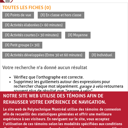
TOUTES LES FICHES (0)
(X) Points de vue
(X) En classe et hors classe
(X) Activités élaborées (> 60 minutes)
(X) Activités courtes (< 30 minutes)
(X) Moyenne
(X) Petit groupe (< 30)
(X) Activités développées (Entre 30 et 60 minutes)
(X) Individuel
Votre recherche n'a donné aucun résultat
Vérifiez que l'orthographe est correcte.
Supprimez les guillemets autour des expressions pour
rechercher chaque mot séparément.
garage à vélo
retournera
souvent plus de résultat que
"garage à vélo"
.
NOTRE SITE WEB UTILISE DES TÉMOINS AFIN DE
Envisagez d'élargir votre recherche avec
OR
.
garage OR vélo
retournera souvent plus de résultat que
garage à vélo
.
REHAUSSER VOTRE EXPÉRIENCE DE NAVIGATION.
Le site web de Polytechnique Montréal utilise des témoins de connexion
afin de recueillir des statistiques générales et offrir une meilleure
expérience à ses visiteurs. En naviguant sur le site, vous acceptez
l’utilisation de ces témoins selon les modalités spécifiées aux conditions