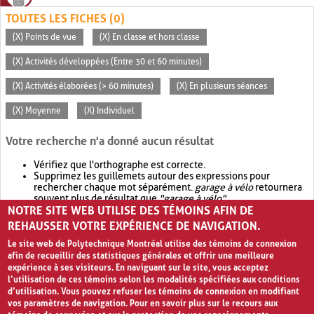
TOUTES LES FICHES (0)
(X) Points de vue
(X) En classe et hors classe
(X) Activités développées (Entre 30 et 60 minutes)
(X) Activités élaborées (> 60 minutes)
(X) En plusieurs séances
(X) Moyenne
(X) Individuel
Votre recherche n'a donné aucun résultat
Vérifiez que l'orthographe est correcte.
Supprimez les guillemets autour des expressions pour
rechercher chaque mot séparément.
garage à vélo
retournera
souvent plus de résultat que
"garage à vélo"
.
NOTRE SITE WEB UTILISE DES TÉMOINS AFIN DE
Envisagez d'élargir votre recherche avec
OR
.
garage OR vélo
retournera souvent plus de résultat que
garage à vélo
.
REHAUSSER VOTRE EXPÉRIENCE DE NAVIGATION.
Le site web de Polytechnique Montréal utilise des témoins de connexion
afin de recueillir des statistiques générales et offrir une meilleure
expérience à ses visiteurs. En naviguant sur le site, vous acceptez
l’utilisation de ces témoins selon les modalités spécifiées aux conditions
d’utilisation. Vous pouvez refuser les témoins de connexion en modifiant
vos paramètres de navigation. Pour en savoir plus sur le recours aux