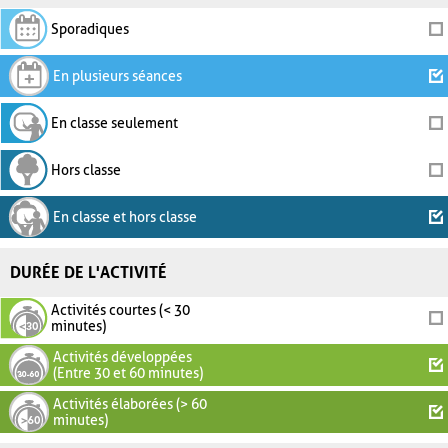
Sporadiques
En plusieurs séances
En classe seulement
Hors classe
En classe et hors classe
DURÉE DE L'ACTIVITÉ
Activités courtes (< 30
minutes)
Activités développées
(Entre 30 et 60 minutes)
Activités élaborées (> 60
minutes)