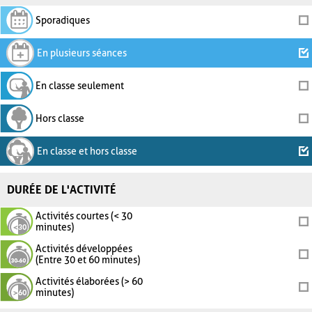
Sporadiques
En plusieurs séances
En classe seulement
Hors classe
En classe et hors classe
DURÉE DE L'ACTIVITÉ
Activités courtes (< 30
minutes)
Activités développées
(Entre 30 et 60 minutes)
Activités élaborées (> 60
minutes)