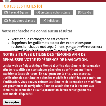
TOUTES LES FICHES (0)
(X) Travail d'équipe
(X) En classe et hors classe
(X) Élevée
(X) En plusieurs séances
(X) Individuel
Votre recherche n'a donné aucun résultat
Vérifiez que l'orthographe est correcte.
Supprimez les guillemets autour des expressions pour
rechercher chaque mot séparément.
garage à vélo
retournera
souvent plus de résultat que
"garage à vélo"
.
NOTRE SITE WEB UTILISE DES TÉMOINS AFIN DE
Envisagez d'élargir votre recherche avec
OR
.
garage OR vélo
retournera souvent plus de résultat que
garage à vélo
.
REHAUSSER VOTRE EXPÉRIENCE DE NAVIGATION.
Le site web de Polytechnique Montréal utilise des témoins de connexion
afin de recueillir des statistiques générales et offrir une meilleure
expérience à ses visiteurs. En naviguant sur le site, vous acceptez
l’utilisation de ces témoins selon les modalités spécifiées aux conditions
d’utilisation. Vous pouvez refuser les témoins de connexion en modifiant
vos paramètres de navigation. Pour en savoir plus sur le recours aux
témoins de connexion et sur la protection de vos renseignements
personnels,
cliquez ici
.
Avis de confidentialité et conditions d’utilisation
Accepter