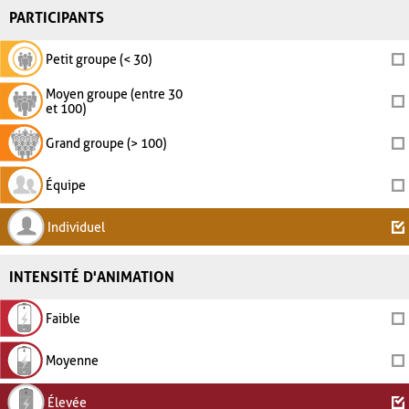
PARTICIPANTS
Petit groupe (< 30)
Moyen groupe (entre 30
et 100)
Grand groupe (> 100)
Équipe
Individuel
INTENSITÉ D'ANIMATION
Faible
Moyenne
Élevée