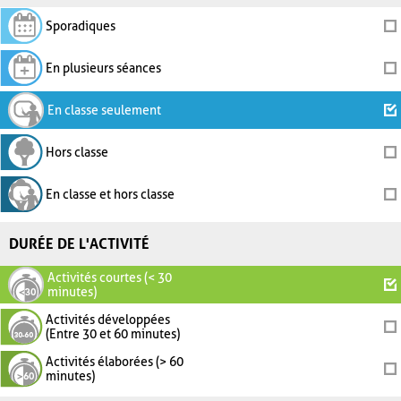
Sporadiques
En plusieurs séances
En classe seulement
Hors classe
En classe et hors classe
DURÉE DE L'ACTIVITÉ
Activités courtes (< 30
minutes)
Activités développées
(Entre 30 et 60 minutes)
Activités élaborées (> 60
minutes)