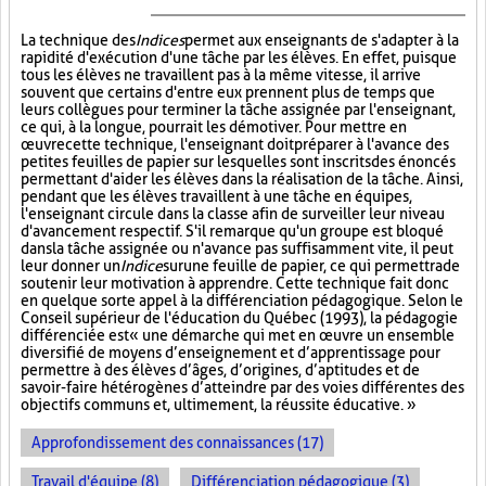
La technique des
Indices
permet aux enseignants de s'adapter à la
rapidité d'exécution d'une tâche par les élèves. En effet, puisque
tous les élèves ne travaillent pas à la même vitesse, il arrive
souvent que certains d'entre eux prennent plus de temps que
leurs collègues pour terminer la tâche assignée par l'enseignant,
ce qui, à la longue, pourrait les démotiver. Pour mettre en
œuvre cette technique, l'enseignant doit préparer à l'avance des
petites feuilles de papier sur lesquelles sont inscrits des énoncés
permettant d'aider les élèves dans la réalisation de la tâche. Ainsi,
pendant que les élèves travaillent à une tâche en équipes,
l'enseignant circule dans la classe afin de surveiller leur niveau
d'avancement respectif. S'il remarque qu'un groupe est bloqué
dans la tâche assignée ou n'avance pas suffisamment vite, il peut
leur donner un
Indice
sur
une feuille de papier, ce qui permettra de
soutenir leur motivation à apprendre. Cette technique fait donc
en quelque sorte appel à la différenciation pédagogique. Selon le
Conseil supérieur de l'éducation du Québec (1993), la pédagogie
différenciée est « une démarche qui met en œuvre un ensemble
diversifié de moyens d’enseignement et d’apprentissage pour
permettre à des élèves d’âges, d’origines, d’aptitudes et de
savoir-faire hétérogènes d’atteindre par des voies différentes des
objectifs communs et, ultimement, la réussite éducative. »
Approfondissement des connaissances (17)
Travail d'équipe (8)
Différenciation pédagogique (3)