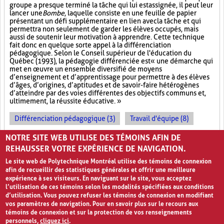
groupe a presque terminé la tâche qui lui est assignée, il peut leur
lancer une
Bombe
, laquelle consiste en une feuille de papier
présentant un défi supplémentaire en lien avec la tâche et qui
permettra non seulement de garder les élèves occupés, mais
aussi de soutenir leur motivation à apprendre. Cette technique
fait donc en quelque sorte appel à la différenciation
pédagogique. Selon le Conseil supérieur de l'éducation du
Québec (1993), la pédagogie différenciée est « une démarche qui
met en œuvre un ensemble diversifié de moyens
d’enseignement et d’apprentissage pour permettre à des élèves
d’âges, d’origines, d’aptitudes et de savoir-faire hétérogènes
d’atteindre par des voies différentes des objectifs communs et,
ultimement, la réussite éducative. »
Différenciation pédagogique (3)
Travail d'équipe (8)
Approfondissement des connaissances (17)
NOTRE SITE WEB UTILISE DES TÉMOINS AFIN DE
REHAUSSER VOTRE EXPÉRIENCE DE NAVIGATION.
Le site web de Polytechnique Montréal utilise des témoins de connexion
afin de recueillir des statistiques générales et offrir une meilleure
expérience à ses visiteurs. En naviguant sur le site, vous acceptez
l’utilisation de ces témoins selon les modalités spécifiées aux conditions
d’utilisation. Vous pouvez refuser les témoins de connexion en modifiant
vos paramètres de navigation. Pour en savoir plus sur le recours aux
témoins de connexion et sur la protection de vos renseignements
personnels,
cliquez ici
.