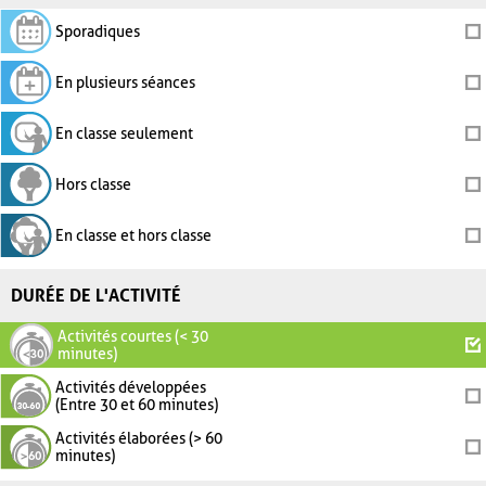
Sporadiques
En plusieurs séances
En classe seulement
Hors classe
En classe et hors classe
DURÉE DE L'ACTIVITÉ
Activités courtes (< 30
minutes)
Activités développées
(Entre 30 et 60 minutes)
Activités élaborées (> 60
minutes)