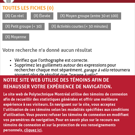
TOUTES LES FICHES (0)
(X) Cas réel
(X) Élevée
(X) Moyen groupe (entre 30 et 100)
(X) Petit groupe (< 30)
(X) Activités courtes (< 30 minutes)
(X) Moyenne
Votre recherche n'a donné aucun résultat
Vérifiez que l'orthographe est correcte.
Supprimez les guillemets autour des expressions pour
rechercher chaque mot séparément.
garage à vélo
retournera
souvent plus de résultat que
"garage à vélo"
.
NOTRE SITE WEB UTILISE DES TÉMOINS AFIN DE
Envisagez d'élargir votre recherche avec
OR
.
garage OR vélo
retournera souvent plus de résultat que
garage à vélo
.
REHAUSSER VOTRE EXPÉRIENCE DE NAVIGATION.
Le site web de Polytechnique Montréal utilise des témoins de connexion
afin de recueillir des statistiques générales et offrir une meilleure
expérience à ses visiteurs. En naviguant sur le site, vous acceptez
l’utilisation de ces témoins selon les modalités spécifiées aux conditions
d’utilisation. Vous pouvez refuser les témoins de connexion en modifiant
vos paramètres de navigation. Pour en savoir plus sur le recours aux
témoins de connexion et sur la protection de vos renseignements
personnels,
cliquez ici
.
Avis de confidentialité et conditions d’utilisation