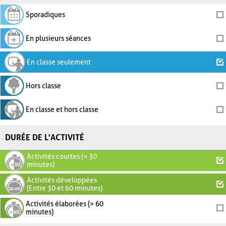
Sporadiques
En plusieurs séances
En classe seulement
Hors classe
En classe et hors classe
DURÉE DE L'ACTIVITÉ
Activités courtes (< 30
minutes)
Activités développées
(Entre 30 et 60 minutes)
Activités élaborées (> 60
minutes)