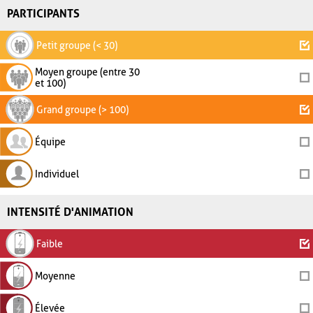
PARTICIPANTS
Petit groupe (< 30)
Moyen groupe (entre 30
et 100)
Grand groupe (> 100)
Équipe
Individuel
INTENSITÉ D'ANIMATION
Faible
Moyenne
Élevée