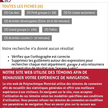
TOUTES LES FICHES (0)
(X) Cas réel
(X) Petit groupe (< 30)
(X) En classe seulement
(X) Activités développées (Entre 30 et 60 minutes)
(X) Grand groupe (> 100)
(X) Faible
(X) Activités courtes (< 30 minutes)
Votre recherche n'a donné aucun résultat
Vérifiez que l'orthographe est correcte.
Supprimez les guillemets autour des expressions pour
rechercher chaque mot séparément.
garage à vélo
retournera
souvent plus de résultat que
"garage à vélo"
.
NOTRE SITE WEB UTILISE DES TÉMOINS AFIN DE
Envisagez d'élargir votre recherche avec
OR
.
garage OR vélo
retournera souvent plus de résultat que
garage à vélo
.
REHAUSSER VOTRE EXPÉRIENCE DE NAVIGATION.
Le site web de Polytechnique Montréal utilise des témoins de connexion
afin de recueillir des statistiques générales et offrir une meilleure
expérience à ses visiteurs. En naviguant sur le site, vous acceptez
l’utilisation de ces témoins selon les modalités spécifiées aux conditions
d’utilisation. Vous pouvez refuser les témoins de connexion en modifiant
vos paramètres de navigation. Pour en savoir plus sur le recours aux