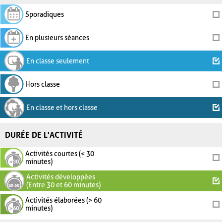
Sporadiques
En plusieurs séances
En classe seulement
Hors classe
En classe et hors classe
DURÉE DE L'ACTIVITÉ
Activités courtes (< 30
minutes)
Activités développées
(Entre 30 et 60 minutes)
Activités élaborées (> 60
minutes)