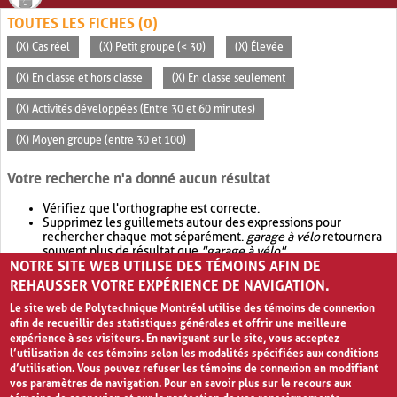
TOUTES LES FICHES (0)
(X) Cas réel
(X) Petit groupe (< 30)
(X) Élevée
(X) En classe et hors classe
(X) En classe seulement
(X) Activités développées (Entre 30 et 60 minutes)
(X) Moyen groupe (entre 30 et 100)
Votre recherche n'a donné aucun résultat
Vérifiez que l'orthographe est correcte.
Supprimez les guillemets autour des expressions pour
rechercher chaque mot séparément.
garage à vélo
retournera
souvent plus de résultat que
"garage à vélo"
.
NOTRE SITE WEB UTILISE DES TÉMOINS AFIN DE
Envisagez d'élargir votre recherche avec
OR
.
garage OR vélo
retournera souvent plus de résultat que
garage à vélo
.
REHAUSSER VOTRE EXPÉRIENCE DE NAVIGATION.
Le site web de Polytechnique Montréal utilise des témoins de connexion
afin de recueillir des statistiques générales et offrir une meilleure
expérience à ses visiteurs. En naviguant sur le site, vous acceptez
l’utilisation de ces témoins selon les modalités spécifiées aux conditions
d’utilisation. Vous pouvez refuser les témoins de connexion en modifiant
vos paramètres de navigation. Pour en savoir plus sur le recours aux