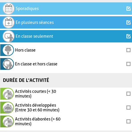
Sporadiques
En plusieurs séances
En classe seulement
Hors classe
En classe et hors classe
DURÉE DE L'ACTIVITÉ
Activités courtes (< 30
minutes)
Activités développées
(Entre 30 et 60 minutes)
Activités élaborées (> 60
minutes)