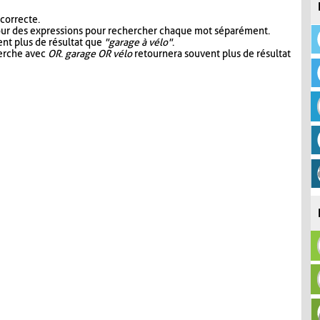
 correcte.
our des expressions pour rechercher chaque mot séparément.
nt plus de résultat que
"garage à vélo"
.
herche avec
OR
.
garage OR vélo
retournera souvent plus de résultat