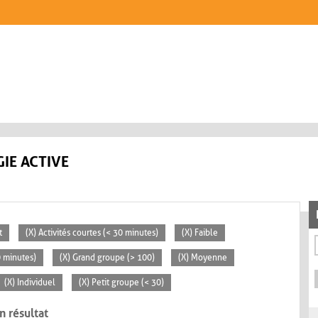
IE ACTIVE
t
(X) Activités courtes (< 30 minutes)
(X) Faible
0 minutes)
(X) Grand groupe (> 100)
(X) Moyenne
(X) Individuel
(X) Petit groupe (< 30)
n résultat