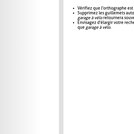
Vérifiez que l'orthographe est
Supprimez les guillemets aut
garage à vélo
retournera souve
Envisagez d'élargir votre rec
que
garage à vélo
.