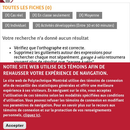
TOUTES LES FICHES (0)
(X) Cas réel
(X) En classe seulement
(X) Moyenne
(X) Individuel
(X) Activités développées (Entre 30 et 60 minutes)
Votre recherche n'a donné aucun résultat
Vérifiez que l'orthographe est correcte.
Supprimez les guillemets autour des expressions pour
rechercher chaque mot séparément.
garage à vélo
retournera
souvent plus de résultat que
"garage à vélo"
.
NOTRE SITE WEB UTILISE DES TÉMOINS AFIN DE
Envisagez d'élargir votre recherche avec
OR
.
garage OR vélo
retournera souvent plus de résultat que
garage à vélo
.
REHAUSSER VOTRE EXPÉRIENCE DE NAVIGATION.
Le site web de Polytechnique Montréal utilise des témoins de connexion
afin de recueillir des statistiques générales et offrir une meilleure
expérience à ses visiteurs. En naviguant sur le site, vous acceptez
l’utilisation de ces témoins selon les modalités spécifiées aux conditions
d’utilisation. Vous pouvez refuser les témoins de connexion en modifiant
vos paramètres de navigation. Pour en savoir plus sur le recours aux
témoins de connexion et sur la protection de vos renseignements
personnels,
cliquez ici
.
Avis de confidentialité et conditions d’utilisation
Accepter