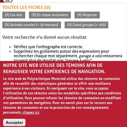
TOUTES LES FICHES (0)
(X) Cas réel
(X) En classe seulement
(X) Moyenne
(X) Activités courtes (< 30 minutes)
(X) Grand groupe (> 100)
Votre recherche n'a donné aucun résultat
Vérifiez que l'orthographe est correcte.
Supprimez les guillemets autour des expressions pour
rechercher chaque mot séparément.
garage à vélo
retournera
souvent plus de résultat que
"garage à vélo"
.
NOTRE SITE WEB UTILISE DES TÉMOINS AFIN DE
Envisagez d'élargir votre recherche avec
OR
.
garage OR vélo
retournera souvent plus de résultat que
garage à vélo
.
REHAUSSER VOTRE EXPÉRIENCE DE NAVIGATION.
Le site web de Polytechnique Montréal utilise des témoins de connexion
afin de recueillir des statistiques générales et offrir une meilleure
expérience à ses visiteurs. En naviguant sur le site, vous acceptez
l’utilisation de ces témoins selon les modalités spécifiées aux conditions
d’utilisation. Vous pouvez refuser les témoins de connexion en modifiant
vos paramètres de navigation. Pour en savoir plus sur le recours aux
témoins de connexion et sur la protection de vos renseignements
personnels,
cliquez ici
.
Avis de confidentialité et conditions d’utilisation
Accepter