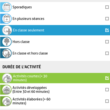
Sporadiques
En plusieurs séances
En classe seulement
Hors classe
En classe et hors classe
DURÉE DE L'ACTIVITÉ
Activités courtes (< 30
minutes)
Activités développées
(Entre 30 et 60 minutes)
Activités élaborées (> 60
minutes)