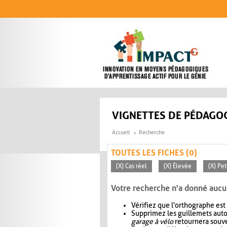
Aller au contenu principal
VIGNETTES DE PÉDAGOG
Accueil
Recherche
TOUTES LES FICHES (0)
(X) Cas réel
(X) Élevée
(X) Pet
Votre recherche n'a donné aucu
Vérifiez que l'orthographe est
Supprimez les guillemets aut
garage à vélo
retournera souve