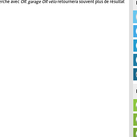
herche avec
OR
.
garage OR vélo
retournera souvent plus de résultat