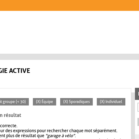
IE ACTIVE
it groupe (< 30)
(X) Équipe
(X) Sporadiques
(X) Individuel
n résultat
 correcte.
our des expressions pour rechercher chaque mot séparément.
nt plus de résultat que
"garage à vélo"
.