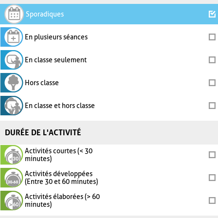
Sporadiques
En plusieurs séances
En classe seulement
Hors classe
En classe et hors classe
DURÉE DE L'ACTIVITÉ
Activités courtes (< 30
minutes)
Activités développées
(Entre 30 et 60 minutes)
Activités élaborées (> 60
minutes)