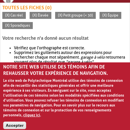
TOUTES LES FICHES (0)
(X) Cas réel
(X) Élevée
(X) Petit groupe (< 30)
(X) Équipe
(X) Sporadiques
Votre recherche n'a donné aucun résultat
Vérifiez que l'orthographe est correcte.
Supprimez les guillemets autour des expressions pour
rechercher chaque mot séparément.
garage à vélo
retournera
souvent plus de résultat que
"garage à vélo"
.
NOTRE SITE WEB UTILISE DES TÉMOINS AFIN DE
Envisagez d'élargir votre recherche avec
OR
.
garage OR vélo
retournera souvent plus de résultat que
garage à vélo
.
REHAUSSER VOTRE EXPÉRIENCE DE NAVIGATION.
Le site web de Polytechnique Montréal utilise des témoins de connexion
afin de recueillir des statistiques générales et offrir une meilleure
expérience à ses visiteurs. En naviguant sur le site, vous acceptez
l’utilisation de ces témoins selon les modalités spécifiées aux conditions
d’utilisation. Vous pouvez refuser les témoins de connexion en modifiant
vos paramètres de navigation. Pour en savoir plus sur le recours aux
témoins de connexion et sur la protection de vos renseignements
personnels,
cliquez ici
.
Avis de confidentialité et conditions d’utilisation
Accepter