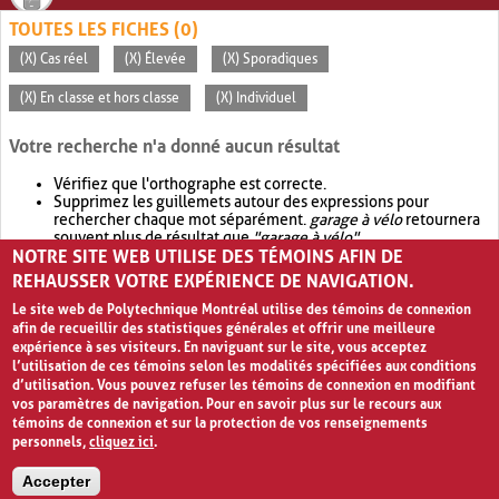
TOUTES LES FICHES (0)
(X) Cas réel
(X) Élevée
(X) Sporadiques
(X) En classe et hors classe
(X) Individuel
Votre recherche n'a donné aucun résultat
Vérifiez que l'orthographe est correcte.
Supprimez les guillemets autour des expressions pour
rechercher chaque mot séparément.
garage à vélo
retournera
souvent plus de résultat que
"garage à vélo"
.
NOTRE SITE WEB UTILISE DES TÉMOINS AFIN DE
Envisagez d'élargir votre recherche avec
OR
.
garage OR vélo
retournera souvent plus de résultat que
garage à vélo
.
REHAUSSER VOTRE EXPÉRIENCE DE NAVIGATION.
Le site web de Polytechnique Montréal utilise des témoins de connexion
afin de recueillir des statistiques générales et offrir une meilleure
expérience à ses visiteurs. En naviguant sur le site, vous acceptez
l’utilisation de ces témoins selon les modalités spécifiées aux conditions
d’utilisation. Vous pouvez refuser les témoins de connexion en modifiant
vos paramètres de navigation. Pour en savoir plus sur le recours aux
témoins de connexion et sur la protection de vos renseignements
personnels,
cliquez ici
.
Avis de confidentialité et conditions d’utilisation
Accepter