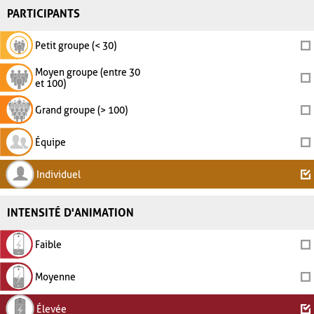
PARTICIPANTS
Petit groupe (< 30)
Moyen groupe (entre 30
et 100)
Grand groupe (> 100)
Équipe
Individuel
INTENSITÉ D'ANIMATION
Faible
Moyenne
Élevée