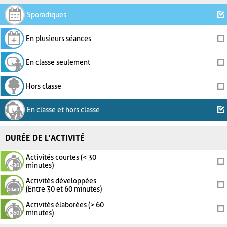
Sporadiques
En plusieurs séances
En classe seulement
Hors classe
En classe et hors classe
DURÉE DE L'ACTIVITÉ
Activités courtes (< 30
minutes)
Activités développées
(Entre 30 et 60 minutes)
Activités élaborées (> 60
minutes)