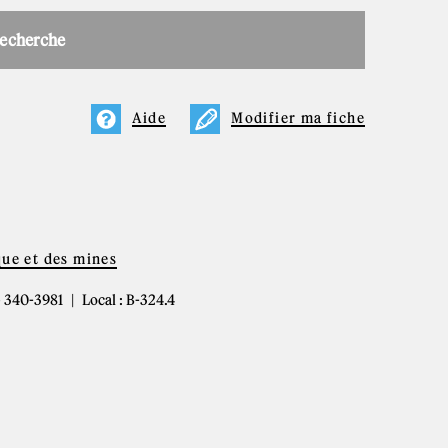
recherche
Aide
Modifier ma fiche
que et des mines
4) 340-3981
Local : B-324.4