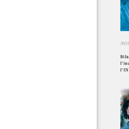
NO
Bil
l’in
l’I