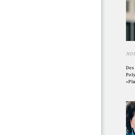
NO
Des
Pol
«Pl