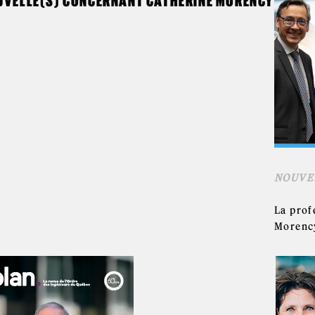
UVELLE(S) CONCERNANT CATHERINE MORENCY
NOUVE
La prof
Morency