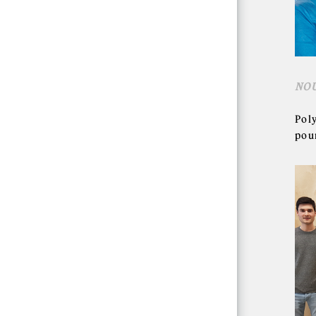
NO
Pol
pou