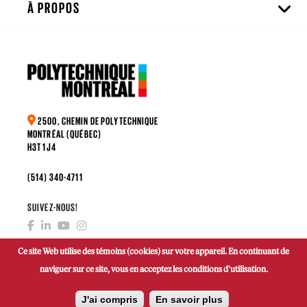
À PROPOS
2500, CHEMIN DE POLYTECHNIQUE
MONTRÉAL (QUÉBEC)
H3T 1J4
(514) 340-4711
SUIVEZ-NOUS!
Ce site Web utilise des témoins (cookies) sur votre appareil. En continuant de
naviguer sur ce site, vous en acceptez les conditions d'utilisation.
FAIRE UN DON
J'ai compris
En savoir plus