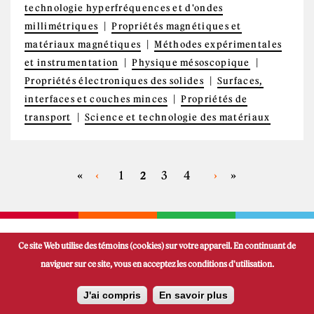
technologie hyperfréquences et d'ondes
millimétriques
Propriétés magnétiques et
matériaux magnétiques
Méthodes expérimentales
et instrumentation
Physique mésoscopique
Propriétés électroniques des solides
Surfaces,
interfaces et couches minces
Propriétés de
transport
Science et technologie des matériaux
«
‹
1
3
4
›
»
2
PAGES
Ce site Web utilise des témoins (cookies) sur votre appareil. En continuant de
naviguer sur ce site, vous en acceptez les conditions d'utilisation.
FUTUR ÉTUDIANT
J'ai compris
En savoir plus
ZONE ÉTUDIANTE