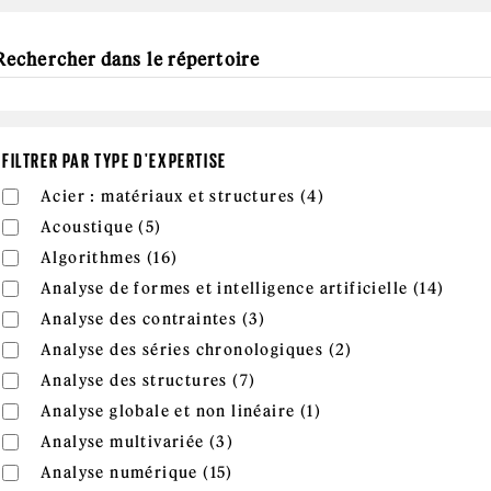
FILTRER PAR TYPE D'EXPERTISE
Apply Acier : matéri
Apply Acier : matériaux et structures filter
Acier : matériaux et structures (4)
Apply Acoustique filter
Apply Acoustique filter
Acoustique (5)
Apply Algorithmes filter
Apply Algorithmes filter
Algorithmes (16)
Apply
Apply Analyse de formes et intelligence artificielle filter
Analyse de formes et intelligence artificielle (14)
filter
Apply Analyse des contraint
Apply Analyse des contraintes filter
Analyse des contraintes (3)
Apply Analyse de
Apply Analyse des séries chronologiques filter
Analyse des séries chronologiques (2)
Apply Analyse des structures
Apply Analyse des structures filter
Analyse des structures (7)
Apply Analyse globale
Apply Analyse globale et non linéaire filter
Analyse globale et non linéaire (1)
Apply Analyse multivariée filte
Apply Analyse multivariée filter
Analyse multivariée (3)
Apply Analyse numérique filte
Apply Analyse numérique filter
Analyse numérique (15)