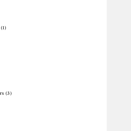
pply Électromagnétique, compatibilité et
ter
nterférence filter
Apply Électronique de puissance et
e filter
(1)
électronique industrielle filter
filter
miques et moléculaires filter
des de modélisation et de simulation filter
lter
Apply Fabrication et mise sous enveloppe
urs filter
rs (3)
de semi-conducteurs filter
erfaces filter
ly Génie aérospatial, aéronautique et
omobile filter