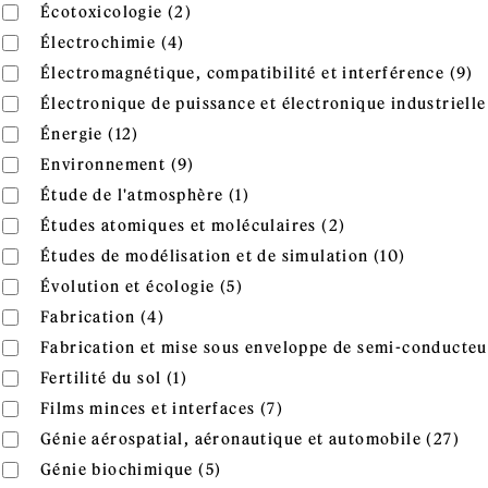
Apply Écotoxicologie filter
Apply Écotoxicologie filter
Écotoxicologie (2)
Apply Électrochimie filter
Apply Électrochimie filter
Électrochimie (4)
A
Apply Électromagnétique, compatibilité et interférence fil
Électromagnétique, compatibilité et interférence (9)
i
Apply Électronique de puissance et électronique industriell
Électronique de puissance et électronique industrielle 
Apply Énergie filter
Apply Énergie filter
Énergie (12)
Apply Environnement filter
Apply Environnement filter
Environnement (9)
Apply Étude de l'atmosphère 
Apply Étude de l'atmosphère filter
Étude de l'atmosphère (1)
Apply Études ato
Apply Études atomiques et moléculaires filter
Études atomiques et moléculaires (2)
Apply Étu
Apply Études de modélisation et de simulation filter
Études de modélisation et de simulation (10)
Apply Évolution et écologie fi
Apply Évolution et écologie filter
Évolution et écologie (5)
Apply Fabrication filter
Apply Fabrication filter
Fabrication (4)
Apply Fabrication et mise sous enveloppe de semi-conducte
Fabrication et mise sous enveloppe de semi-conducteu
Apply Fertilité du sol filter
Apply Fertilité du sol filter
Fertilité du sol (1)
Apply Films minces et int
Apply Films minces et interfaces filter
Films minces et interfaces (7)
App
Apply Génie aérospatial, aéronautique et automobile filter
Génie aérospatial, aéronautique et automobile (27)
aut
Apply Génie biochimique filter
Apply Génie biochimique filter
Génie biochimique (5)