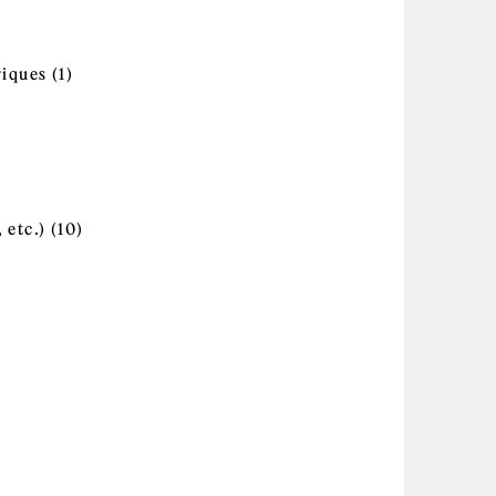
tion filter
tions de systèmes intelligents filter
Apply Applications et dispositifs
triques filter
iques (1)
ultrasoniques et ferroélectriques filter
itecture d'ordinateur et conception filter
ly Autres études en sciences naturelles et en
r
ie filter
des informatiques filter
Apply Autres sources d'énergie
, etc.) filter
 etc.) (10)
(combustibles solaire, éolien, etc.)
filter
aux et structures filter
raphie et écologie du paysage filter
le et des arbres filter