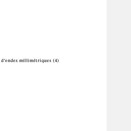
ption de systèmes d'information filter
ication filter
Conception et fonctionnement des réacteurs
ilter
sion et distribution de l'énergie filter
oissance et développement des végétaux filter
Apply Dispositifs,
et d'ondes millimétriques filter
t d'ondes millimétriques (4)
circuits et
fs et réseaux photoniques filter
technologie
hyperfréquences et
d'ondes
millimétriques filter
raux dans les végétaux filter
atique et limnologie filter