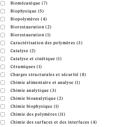
Apply Biomécanique filter
Apply Biomécanique filter
Biomécanique (7)
Apply Biophysique filter
Apply Biophysique filter
Biophysique (5)
Apply Biopolymères filter
Apply Biopolymères filter
Biopolymères (4)
Apply Biorestauration filter
Apply Biorestauration filter
Biorestauration (2)
Apply Biorestauration filter
Apply Biorestauration filter
Biorestauration (1)
Apply Caractérisatio
Apply Caractérisation des polymères filter
Caractérisation des polymères (3)
Apply Catalyse filter
Apply Catalyse filter
Catalyse (2)
Apply Catalyse et cinétique fil
Apply Catalyse et cinétique filter
Catalyse et cinétique (1)
Apply Céramiques filter
Apply Céramiques filter
Céramiques (1)
Apply Charges struc
Apply Charges structurales et sécurité filter
Charges structurales et sécurité (8)
Apply Chimie alimenta
Apply Chimie alimentaire et analyse filter
Chimie alimentaire et analyse (1)
Apply Chimie analytique filter
Apply Chimie analytique filter
Chimie analytique (3)
Apply Chimie bioanalytique fi
Apply Chimie bioanalytique filter
Chimie bioanalytique (2)
Apply Chimie biophysique filte
Apply Chimie biophysique filter
Chimie biophysique (1)
Apply Chimie des polymères 
Apply Chimie des polymères filter
Chimie des polymères (11)
Apply Chimie d
Apply Chimie des surfaces et des interfaces filter
Chimie des surfaces et des interfaces (4)