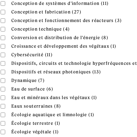
Apply Conce
Apply Conception de systèmes d'information filter
Conception de systèmes d'information (11)
Apply Conception et fabr
Apply Conception et fabrication filter
Conception et fabrication (27)
Apply 
Apply Conception et fonctionnement des réacteurs filter
Conception et fonctionnement des réacteurs (3)
filter
Apply Conception technique f
Apply Conception technique filter
Conception technique (4)
Apply Conver
Apply Conversion et distribution de l'énergie filter
Conversion et distribution de l'énergie (8)
Apply Cr
Apply Croissance et développement des végétaux filter
Croissance et développement des végétaux (1)
Apply Cybersécurité filter
Apply Cybersécurité filter
Cybersécurité (11)
Apply Dispositifs, circuits et technologie hyperfréquences 
Dispositifs, circuits et technologie hyperfréquences e
Apply Dispositi
Apply Dispositifs et réseaux photoniques filter
Dispositifs et réseaux photoniques (13)
Apply Dynamique filter
Apply Dynamique filter
Dynamique (7)
Apply Eau de surface filter
Apply Eau de surface filter
Eau de surface (6)
Apply Eau et miné
Apply Eau et minéraux dans les végétaux filter
Eau et minéraux dans les végétaux (1)
Apply Eaux souterraines filter
Apply Eaux souterraines filter
Eaux souterraines (8)
Apply Écologie aqu
Apply Écologie aquatique et limnologie filter
Écologie aquatique et limnologie (1)
Apply Écologie terrestre filter
Apply Écologie terrestre filter
Écologie terrestre (1)
Apply Écologie végétale filter
Apply Écologie végétale filter
Écologie végétale (1)