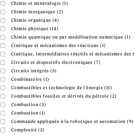
Apply Chimie et minéralogie f
Apply Chimie et minéralogie filter
Chimie et minéralogie (1)
Apply Chimie inorganique filte
Apply Chimie inorganique filter
Chimie inorganique (2)
Apply Chimie organique filter
Apply Chimie organique filter
Chimie organique (4)
Apply Chimie physique filter
Apply Chimie physique filter
Chimie physique (14)
A
Apply Chimie quantique ou par modélisation numérique fil
Chimie quantique ou par modélisation numérique (1)
n
Apply Cinéti
Apply Cinétique et mécanismes des réactions filter
Cinétique et mécanismes des réactions (1)
Apply Cinétique, intermédiaires réactifs et mécanismes des 
Cinétique, intermédiaires réactifs et mécanismes des r
Apply Circuits 
Apply Circuits et dispositifs électroniques filter
Circuits et dispositifs électroniques (7)
Apply Circuits intégrés filter
Apply Circuits intégrés filter
Circuits intégrés (5)
Apply Combinatoire filter
Apply Combinatoire filter
Combinatoire (1)
Apply Comb
Apply Combustibles et technologie de l'énergie filter
Combustibles et technologie de l'énergie (11)
Apply Co
Apply Combustibles fossiles et dérivés du pétrole filter
Combustibles fossiles et dérivés du pétrole (2)
Apply Combustion filter
Apply Combustion filter
Combustion (3)
Apply Combustion filter
Apply Combustion filter
Combustion (1)
Apply Commande appliquée à la robotique et automation fi
Commande appliquée à la robotique et automation (9)
Apply Complexité filter
Apply Complexité filter
Complexité (3)