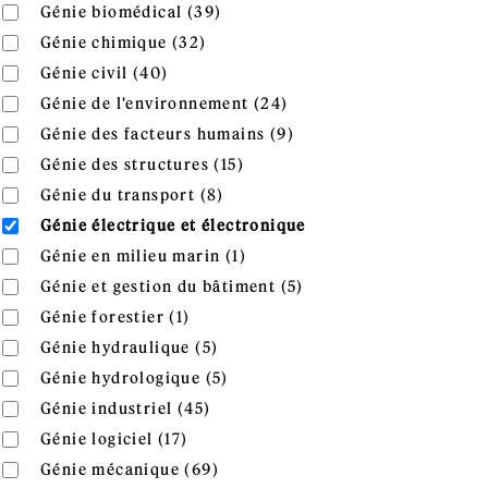
Apply Génie biomédical filter
Apply Génie biomédical filter
Génie biomédical (39)
Apply Génie chimique filter
Apply Génie chimique filter
Génie chimique (32)
Apply Génie civil filter
Apply Génie civil filter
Génie civil (40)
Apply Génie de l'enviro
Apply Génie de l'environnement filter
Génie de l'environnement (24)
Apply Génie des facteur
Apply Génie des facteurs humains filter
Génie des facteurs humains (9)
Apply Génie des structures fi
Apply Génie des structures filter
Génie des structures (15)
Apply Génie du transport filter
Apply Génie du transport filter
Génie du transport (8)
Remove Génie électrique et électronique filter
Génie électrique et électronique
Apply Génie en milieu marin f
Apply Génie en milieu marin filter
Génie en milieu marin (1)
Apply Génie et gestion
Apply Génie et gestion du bâtiment filter
Génie et gestion du bâtiment (5)
Apply Génie forestier filter
Apply Génie forestier filter
Génie forestier (1)
Apply Génie hydraulique filter
Apply Génie hydraulique filter
Génie hydraulique (5)
Apply Génie hydrologique filte
Apply Génie hydrologique filter
Génie hydrologique (5)
Apply Génie industriel filter
Apply Génie industriel filter
Génie industriel (45)
Apply Génie logiciel filter
Apply Génie logiciel filter
Génie logiciel (17)
Apply Génie mécanique filter
Apply Génie mécanique filter
Génie mécanique (69)