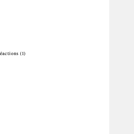
ilter
r
pply Chimie quantique ou par modélisation
ter
umérique filter
que et mécanismes des réactions filter
Apply Cinétique, intermédiaires
réactions filter
éactions (1)
réactifs et mécanismes des réactions
et dispositifs électroniques filter
filter
ustibles et technologie de l'énergie filter
mbustibles fossiles et dérivés du pétrole filter
Apply Commande appliquée à la robotique et
lter
automation filter