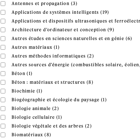
Apply Antennes et propaga
Apply Antennes et propagation filter
Antennes et propagation (3)
Apply Applica
Apply Applications de systèmes intelligents filter
Applications de systèmes intelligents (19)
Apply Applications et dispositifs ultrasoniques et ferroélec
Applications et dispositifs ultrasoniques et ferroélectr
Apply Arch
Apply Architecture d'ordinateur et conception filter
Architecture d'ordinateur et conception (9)
App
Apply Autres études en sciences naturelles et en génie filte
Autres études en sciences naturelles et en génie (6)
gén
Apply Autres matériaux filter
Apply Autres matériaux filter
Autres matériaux (1)
Apply Autres métho
Apply Autres méthodes informatiques filter
Autres méthodes informatiques (2)
Apply Autres sources d'énergie (combustibles solaire, éolien
Autres sources d'énergie (combustibles solaire, éolien,
Apply Béton filter
Apply Béton filter
Béton (1)
Apply Béton : matéri
Apply Béton : matériaux et structures filter
Béton : matériaux et structures (8)
Apply Biochimie filter
Apply Biochimie filter
Biochimie (1)
Apply Biogéog
Apply Biogéographie et écologie du paysage filter
Biogéographie et écologie du paysage (1)
Apply Biologie animale filter
Apply Biologie animale filter
Biologie animale (2)
Apply Biologie cellulaire filter
Apply Biologie cellulaire filter
Biologie cellulaire (1)
Apply Biologie végéta
Apply Biologie végétale et des arbres filter
Biologie végétale et des arbres (2)
Apply Biomatériaux filter
Apply Biomatériaux filter
Biomatériaux (8)