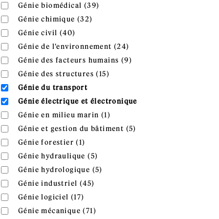
Apply Génie biomédical filter
Apply Génie biomédical filter
Génie biomédical (39)
Apply Génie chimique filter
Apply Génie chimique filter
Génie chimique (32)
Apply Génie civil filter
Apply Génie civil filter
Génie civil (40)
Apply Génie de l'enviro
Apply Génie de l'environnement filter
Génie de l'environnement (24)
Apply Génie des facteur
Apply Génie des facteurs humains filter
Génie des facteurs humains (9)
Apply Génie des structures fi
Apply Génie des structures filter
Génie des structures (15)
Remove Génie du transport filter
Génie du transport
Remove Génie électrique et électronique filter
Génie électrique et électronique
Apply Génie en milieu marin f
Apply Génie en milieu marin filter
Génie en milieu marin (1)
Apply Génie et gestion
Apply Génie et gestion du bâtiment filter
Génie et gestion du bâtiment (5)
Apply Génie forestier filter
Apply Génie forestier filter
Génie forestier (1)
Apply Génie hydraulique filter
Apply Génie hydraulique filter
Génie hydraulique (5)
Apply Génie hydrologique filte
Apply Génie hydrologique filter
Génie hydrologique (5)
Apply Génie industriel filter
Apply Génie industriel filter
Génie industriel (45)
Apply Génie logiciel filter
Apply Génie logiciel filter
Génie logiciel (17)
Apply Génie mécanique filter
Apply Génie mécanique filter
Génie mécanique (71)