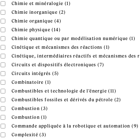
Apply Chimie et minéralogie f
Apply Chimie et minéralogie filter
Chimie et minéralogie (1)
Apply Chimie inorganique filte
Apply Chimie inorganique filter
Chimie inorganique (2)
Apply Chimie organique filter
Apply Chimie organique filter
Chimie organique (4)
Apply Chimie physique filter
Apply Chimie physique filter
Chimie physique (14)
A
Apply Chimie quantique ou par modélisation numérique fil
Chimie quantique ou par modélisation numérique (1)
n
Apply Cinéti
Apply Cinétique et mécanismes des réactions filter
Cinétique et mécanismes des réactions (1)
Apply Cinétique, intermédiaires réactifs et mécanismes des 
Cinétique, intermédiaires réactifs et mécanismes des r
Apply Circuits 
Apply Circuits et dispositifs électroniques filter
Circuits et dispositifs électroniques (7)
Apply Circuits intégrés filter
Apply Circuits intégrés filter
Circuits intégrés (5)
Apply Combinatoire filter
Apply Combinatoire filter
Combinatoire (1)
Apply Comb
Apply Combustibles et technologie de l'énergie filter
Combustibles et technologie de l'énergie (11)
Apply Co
Apply Combustibles fossiles et dérivés du pétrole filter
Combustibles fossiles et dérivés du pétrole (2)
Apply Combustion filter
Apply Combustion filter
Combustion (3)
Apply Combustion filter
Apply Combustion filter
Combustion (1)
Apply Commande appliquée à la robotique et automation fi
Commande appliquée à la robotique et automation (9)
Apply Complexité filter
Apply Complexité filter
Complexité (3)