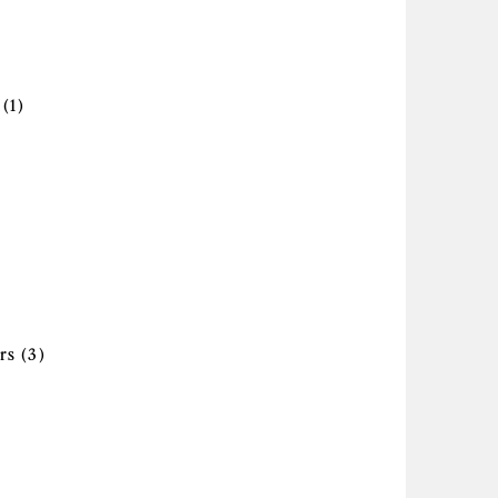
pply Électromagnétique, compatibilité et
ter
nterférence filter
Apply Électronique de puissance et
e filter
(1)
électronique industrielle filter
filter
miques et moléculaires filter
des de modélisation et de simulation filter
lter
Apply Fabrication et mise sous enveloppe
urs filter
rs (3)
de semi-conducteurs filter
erfaces filter
ly Génie aérospatial, aéronautique et
omobile filter