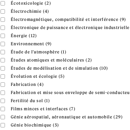
Apply Écotoxicologie filter
Apply Écotoxicologie filter
Écotoxicologie (2)
Apply Électrochimie filter
Apply Électrochimie filter
Électrochimie (4)
A
Apply Électromagnétique, compatibilité et interférence fil
Électromagnétique, compatibilité et interférence (9)
i
Apply Électronique de puissance et électronique industriell
Électronique de puissance et électronique industrielle 
Apply Énergie filter
Apply Énergie filter
Énergie (12)
Apply Environnement filter
Apply Environnement filter
Environnement (9)
Apply Étude de l'atmosphère 
Apply Étude de l'atmosphère filter
Étude de l'atmosphère (1)
Apply Études ato
Apply Études atomiques et moléculaires filter
Études atomiques et moléculaires (2)
Apply Étu
Apply Études de modélisation et de simulation filter
Études de modélisation et de simulation (10)
Apply Évolution et écologie fi
Apply Évolution et écologie filter
Évolution et écologie (5)
Apply Fabrication filter
Apply Fabrication filter
Fabrication (4)
Apply Fabrication et mise sous enveloppe de semi-conducte
Fabrication et mise sous enveloppe de semi-conducteu
Apply Fertilité du sol filter
Apply Fertilité du sol filter
Fertilité du sol (1)
Apply Films minces et int
Apply Films minces et interfaces filter
Films minces et interfaces (7)
App
Apply Génie aérospatial, aéronautique et automobile filter
Génie aérospatial, aéronautique et automobile (29)
aut
Apply Génie biochimique filter
Apply Génie biochimique filter
Génie biochimique (5)