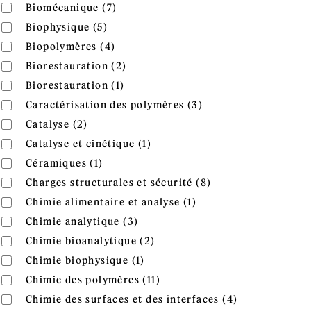
Apply Biomécanique filter
Apply Biomécanique filter
Biomécanique (7)
Apply Biophysique filter
Apply Biophysique filter
Biophysique (5)
Apply Biopolymères filter
Apply Biopolymères filter
Biopolymères (4)
Apply Biorestauration filter
Apply Biorestauration filter
Biorestauration (2)
Apply Biorestauration filter
Apply Biorestauration filter
Biorestauration (1)
Apply Caractérisatio
Apply Caractérisation des polymères filter
Caractérisation des polymères (3)
Apply Catalyse filter
Apply Catalyse filter
Catalyse (2)
Apply Catalyse et cinétique fil
Apply Catalyse et cinétique filter
Catalyse et cinétique (1)
Apply Céramiques filter
Apply Céramiques filter
Céramiques (1)
Apply Charges struc
Apply Charges structurales et sécurité filter
Charges structurales et sécurité (8)
Apply Chimie alimenta
Apply Chimie alimentaire et analyse filter
Chimie alimentaire et analyse (1)
Apply Chimie analytique filter
Apply Chimie analytique filter
Chimie analytique (3)
Apply Chimie bioanalytique fi
Apply Chimie bioanalytique filter
Chimie bioanalytique (2)
Apply Chimie biophysique filte
Apply Chimie biophysique filter
Chimie biophysique (1)
Apply Chimie des polymères 
Apply Chimie des polymères filter
Chimie des polymères (11)
Apply Chimie d
Apply Chimie des surfaces et des interfaces filter
Chimie des surfaces et des interfaces (4)