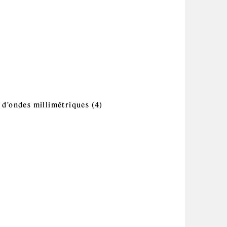
ption de systèmes d'information filter
ication filter
Conception et fonctionnement des réacteurs
ilter
sion et distribution de l'énergie filter
oissance et développement des végétaux filter
Apply Dispositifs,
et d'ondes millimétriques filter
t d'ondes millimétriques (4)
circuits et
fs et réseaux photoniques filter
technologie
hyperfréquences et
d'ondes
millimétriques filter
raux dans les végétaux filter
atique et limnologie filter