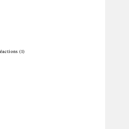
ilter
r
pply Chimie quantique ou par modélisation
ter
umérique filter
que et mécanismes des réactions filter
Apply Cinétique, intermédiaires
réactions filter
éactions (1)
réactifs et mécanismes des réactions
et dispositifs électroniques filter
filter
ustibles et technologie de l'énergie filter
mbustibles fossiles et dérivés du pétrole filter
Apply Commande appliquée à la robotique et
lter
automation filter