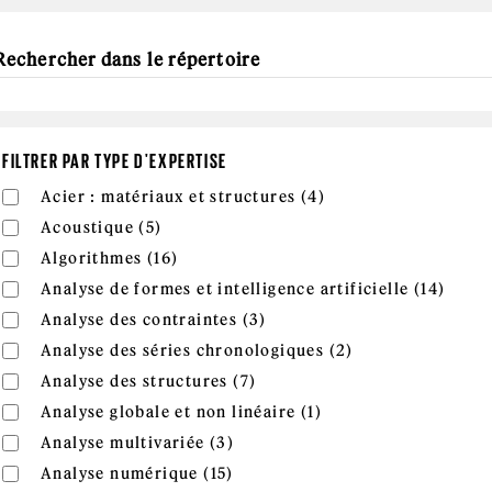
FILTRER PAR TYPE D'EXPERTISE
Apply Acier : matéri
Apply Acier : matériaux et structures filter
Acier : matériaux et structures (4)
Apply Acoustique filter
Apply Acoustique filter
Acoustique (5)
Apply Algorithmes filter
Apply Algorithmes filter
Algorithmes (16)
Apply
Apply Analyse de formes et intelligence artificielle filter
Analyse de formes et intelligence artificielle (14)
filter
Apply Analyse des contraint
Apply Analyse des contraintes filter
Analyse des contraintes (3)
Apply Analyse de
Apply Analyse des séries chronologiques filter
Analyse des séries chronologiques (2)
Apply Analyse des structures
Apply Analyse des structures filter
Analyse des structures (7)
Apply Analyse globale
Apply Analyse globale et non linéaire filter
Analyse globale et non linéaire (1)
Apply Analyse multivariée filte
Apply Analyse multivariée filter
Analyse multivariée (3)
Apply Analyse numérique filte
Apply Analyse numérique filter
Analyse numérique (15)