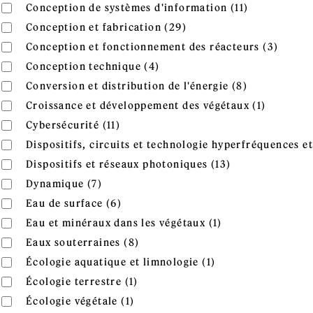
Apply Conce
Apply Conception de systèmes d'information filter
Conception de systèmes d'information (11)
Apply Conception et fabr
Apply Conception et fabrication filter
Conception et fabrication (29)
Apply 
Apply Conception et fonctionnement des réacteurs filter
Conception et fonctionnement des réacteurs (3)
filter
Apply Conception technique f
Apply Conception technique filter
Conception technique (4)
Apply Conver
Apply Conversion et distribution de l'énergie filter
Conversion et distribution de l'énergie (8)
Apply Cr
Apply Croissance et développement des végétaux filter
Croissance et développement des végétaux (1)
Apply Cybersécurité filter
Apply Cybersécurité filter
Cybersécurité (11)
Apply Dispositifs, circuits et technologie hyperfréquences 
Dispositifs, circuits et technologie hyperfréquences e
Apply Dispositi
Apply Dispositifs et réseaux photoniques filter
Dispositifs et réseaux photoniques (13)
Apply Dynamique filter
Apply Dynamique filter
Dynamique (7)
Apply Eau de surface filter
Apply Eau de surface filter
Eau de surface (6)
Apply Eau et miné
Apply Eau et minéraux dans les végétaux filter
Eau et minéraux dans les végétaux (1)
Apply Eaux souterraines filter
Apply Eaux souterraines filter
Eaux souterraines (8)
Apply Écologie aqu
Apply Écologie aquatique et limnologie filter
Écologie aquatique et limnologie (1)
Apply Écologie terrestre filter
Apply Écologie terrestre filter
Écologie terrestre (1)
Apply Écologie végétale filter
Apply Écologie végétale filter
Écologie végétale (1)