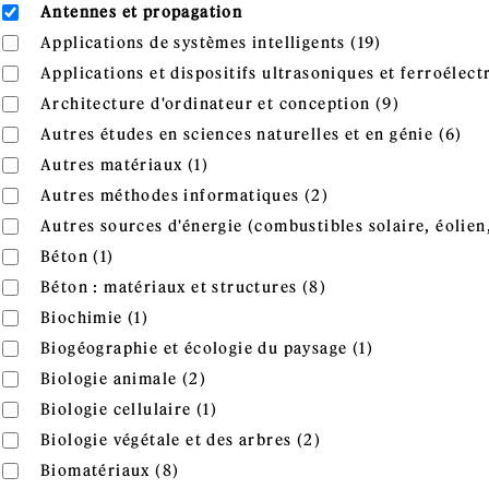
Remove Antennes et propagation filter
Antennes et propagation
Apply Applica
Apply Applications de systèmes intelligents filter
Applications de systèmes intelligents (19)
Apply Applications et dispositifs ultrasoniques et ferroélec
Applications et dispositifs ultrasoniques et ferroélectr
Apply Arch
Apply Architecture d'ordinateur et conception filter
Architecture d'ordinateur et conception (9)
App
Apply Autres études en sciences naturelles et en génie filte
Autres études en sciences naturelles et en génie (6)
gén
Apply Autres matériaux filter
Apply Autres matériaux filter
Autres matériaux (1)
Apply Autres métho
Apply Autres méthodes informatiques filter
Autres méthodes informatiques (2)
Apply Autres sources d'énergie (combustibles solaire, éolien
Autres sources d'énergie (combustibles solaire, éolien,
Apply Béton filter
Apply Béton filter
Béton (1)
Apply Béton : matéri
Apply Béton : matériaux et structures filter
Béton : matériaux et structures (8)
Apply Biochimie filter
Apply Biochimie filter
Biochimie (1)
Apply Biogéog
Apply Biogéographie et écologie du paysage filter
Biogéographie et écologie du paysage (1)
Apply Biologie animale filter
Apply Biologie animale filter
Biologie animale (2)
Apply Biologie cellulaire filter
Apply Biologie cellulaire filter
Biologie cellulaire (1)
Apply Biologie végéta
Apply Biologie végétale et des arbres filter
Biologie végétale et des arbres (2)
Apply Biomatériaux filter
Apply Biomatériaux filter
Biomatériaux (8)