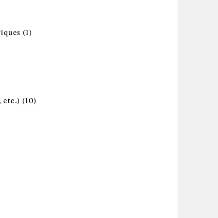
tions de systèmes intelligents filter
Apply Applications et dispositifs
triques filter
iques (1)
ultrasoniques et ferroélectriques filter
itecture d'ordinateur et conception filter
ly Autres études en sciences naturelles et en
r
ie filter
des informatiques filter
Apply Autres sources d'énergie
, etc.) filter
 etc.) (10)
(combustibles solaire, éolien, etc.)
filter
aux et structures filter
raphie et écologie du paysage filter
le et des arbres filter